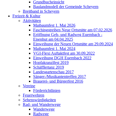
Grundbucheinsicht
Baulandmodell der Gemeinde Scheyern
Breitband in Scheyern
Freizeit & Kultur
Aktivitäten
Maibaumfest 1. Mai 2026
Faschingstreiben Neue Ortsmitte am 07.02.2026
Eröffnung Geh- und Radweg Euernbach -
Eisenhut am 04.04.2025
Einweihung der Neuen Ortsmitte am 29.09.2024
Maibaumfest 1. Mai 2024
VGI-Flexi Auftaktfest am 30.09.2022
Einweihung DGH Euernbach 2022
Hopfakranzlfest 2019
Schäfflertanz 2019
Landesgartenschau 2017
Sänger-/Musikantentreffen 2017
Brauerei- und Bürgerfest 2016
Vereine
Förderrichtlinien
Feuerwehren
Sehenswürdigkeiten
Rad- und Wanderwege
Wanderwege
Radwege