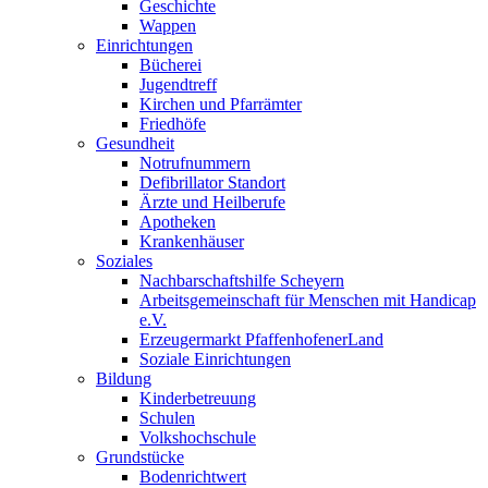
Geschichte
Wappen
Einrichtungen
Bücherei
Jugendtreff
Kirchen und Pfarrämter
Friedhöfe
Gesundheit
Notrufnummern
Defibrillator Standort
Ärzte und Heilberufe
Apotheken
Krankenhäuser
Soziales
Nachbarschaftshilfe Scheyern
Arbeitsgemeinschaft für Menschen mit Handicap
e.V.
Erzeugermarkt PfaffenhofenerLand
Soziale Einrichtungen
Bildung
Kinderbetreuung
Schulen
Volkshochschule
Grundstücke
Bodenrichtwert