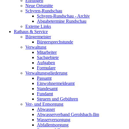
Ehrungen
Neue Ortsmitte
Schyren-Rundschau
Schyren-Rundschau - Archiv
Abgabetermine Rundschau
Externe Links
Rathaus & Service
Bürgermeister
Bürgersprechstunde
Verwaltung
Mitarbeiter
Sachgebiete
Aufgaben
Formulare
Verwaltungsgliederung
Passamt
Einwohnermeldeamt
Standesamt
Fundamt
Steuern und Gebühren
Ver- und Entsorgung
Abwasser
Abwasserverband Gerolsbach-Ilm
Wasserversorgung
Abfallentsorgung