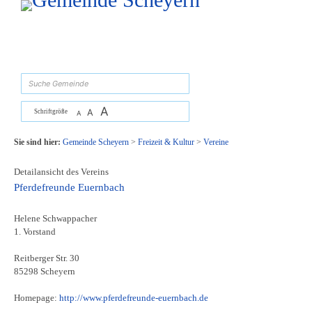
Zum Inhalt
,
zur Navigation
oder
zur Startseite
springen.
suchen
A
A
Schriftgröße
A
Sie sind hier:
Gemeinde Scheyern
>
Freizeit & Kultur
>
Vereine
Detailansicht des Vereins
Pferdefreunde Euernbach
Helene Schwappacher
1. Vorstand
Reitberger Str. 30
85298 Scheyern
Homepage:
http://www.pferdefreunde-euernbach.de