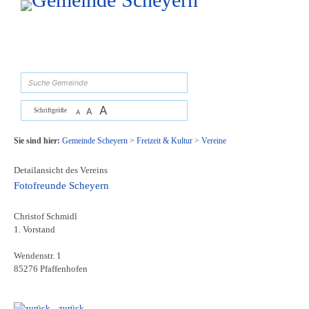
Zum Inhalt
,
zur Navigation
oder
zur Startseite
springen.
suchen
A
A
Schriftgröße
A
Sie sind hier:
Gemeinde Scheyern
>
Freizeit & Kultur
>
Vereine
Detailansicht des Vereins
Fotofreunde Scheyern
Christof Schmidl
1. Vorstand
Wendenstr. 1
85276 Pfaffenhofen
zurück