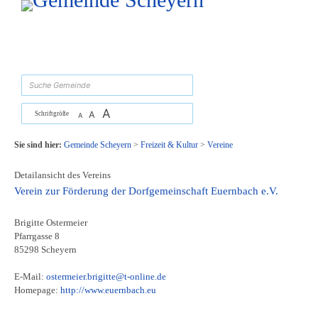
Zum Inhalt
,
zur Navigation
oder
zur Startseite
springen.
suchen
A
A
Schriftgröße
A
Sie sind hier:
Gemeinde Scheyern
>
Freizeit & Kultur
>
Vereine
Detailansicht des Vereins
Verein zur Förderung der Dorfgemeinschaft Euernbach e.V.
Brigitte Ostermeier
Pfarrgasse 8
85298 Scheyern
E-Mail:
ostermeier.brigitte@t-online.de
Homepage:
http://www.euernbach.eu