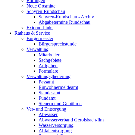
Ehrungen
Neue Ortsmitte
Schyren-Rundschau
Schyren-Rundschau - Archiv
Abgabetermine Rundschau
Externe Links
Rathaus & Service
Bürgermeister
Bürgersprechstunde
Verwaltung
Mitarbeiter
Sachgebiete
Aufgaben
Formulare
Verwaltungsgliederung
Passamt
Einwohnermeldeamt
Standesamt
Fundamt
Steuern und Gebühren
Ver- und Entsorgung
Abwasser
Abwasserverband Gerolsbach-Ilm
Wasserversorgung
Abfallentsorgung