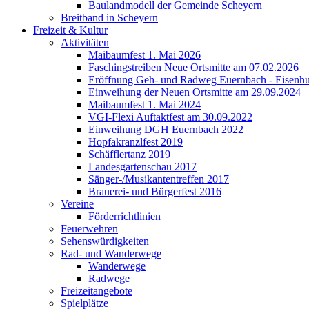
Baulandmodell der Gemeinde Scheyern
Breitband in Scheyern
Freizeit & Kultur
Aktivitäten
Maibaumfest 1. Mai 2026
Faschingstreiben Neue Ortsmitte am 07.02.2026
Eröffnung Geh- und Radweg Euernbach - Eisenhu
Einweihung der Neuen Ortsmitte am 29.09.2024
Maibaumfest 1. Mai 2024
VGI-Flexi Auftaktfest am 30.09.2022
Einweihung DGH Euernbach 2022
Hopfakranzlfest 2019
Schäfflertanz 2019
Landesgartenschau 2017
Sänger-/Musikantentreffen 2017
Brauerei- und Bürgerfest 2016
Vereine
Förderrichtlinien
Feuerwehren
Sehenswürdigkeiten
Rad- und Wanderwege
Wanderwege
Radwege
Freizeitangebote
Spielplätze