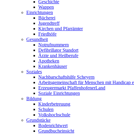
Geschichte
Wappen
Einrichtungen
Bücherei
Jugendtreff
Kirchen und Pfarrämter
Friedhöfe
Gesundheit
Notrufnummern
Defibrillator Standort
Ärzte und Heilberufe
Apotheken
Krankenhäuser
Soziales
Nachbarschaftshilfe Scheyern
Arbeitsgemeinschaft für Menschen mit Handicap e
Erzeugermarkt PfaffenhofenerLand
Soziale Einrichtungen
Bildung
Kinderbetreuung
Schulen
Volkshochschule
Grundstücke
Bodenrichtwert
Grundbucheinsicht