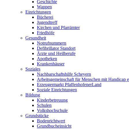
Geschichte
Wappen
Einrichtungen
Bücherei
Jugendtreff
Kirchen und Pfarrämter
Friedhöfe
Gesundheit
Notrufnummern
Defibrillator Standort
Ärzte und Heilberufe
Apotheken
Krankenhäuser
Soziales
Nachbarschaftshilfe Scheyern
Arbeitsgemeinschaft für Menschen mit Handicap e
Erzeugermarkt PfaffenhofenerLand
Soziale Einrichtungen
Bildung
Kinderbetreuung
Schulen
Volkshochschule
Grundstücke
Bodenrichtwert
Grundbucheinsicht