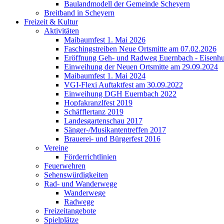
Baulandmodell der Gemeinde Scheyern
Breitband in Scheyern
Freizeit & Kultur
Aktivitäten
Maibaumfest 1. Mai 2026
Faschingstreiben Neue Ortsmitte am 07.02.2026
Eröffnung Geh- und Radweg Euernbach - Eisenhu
Einweihung der Neuen Ortsmitte am 29.09.2024
Maibaumfest 1. Mai 2024
VGI-Flexi Auftaktfest am 30.09.2022
Einweihung DGH Euernbach 2022
Hopfakranzlfest 2019
Schäfflertanz 2019
Landesgartenschau 2017
Sänger-/Musikantentreffen 2017
Brauerei- und Bürgerfest 2016
Vereine
Förderrichtlinien
Feuerwehren
Sehenswürdigkeiten
Rad- und Wanderwege
Wanderwege
Radwege
Freizeitangebote
Spielplätze