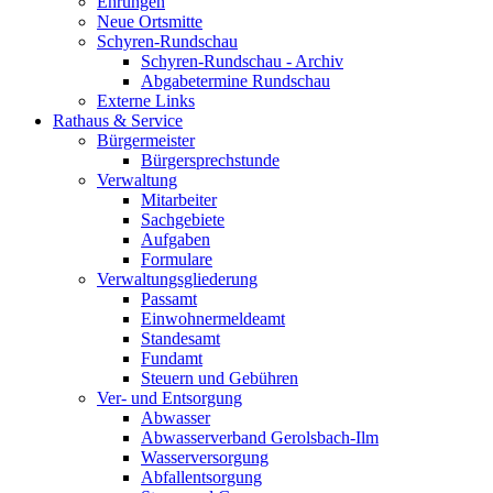
Ehrungen
Neue Ortsmitte
Schyren-Rundschau
Schyren-Rundschau - Archiv
Abgabetermine Rundschau
Externe Links
Rathaus & Service
Bürgermeister
Bürgersprechstunde
Verwaltung
Mitarbeiter
Sachgebiete
Aufgaben
Formulare
Verwaltungsgliederung
Passamt
Einwohnermeldeamt
Standesamt
Fundamt
Steuern und Gebühren
Ver- und Entsorgung
Abwasser
Abwasserverband Gerolsbach-Ilm
Wasserversorgung
Abfallentsorgung