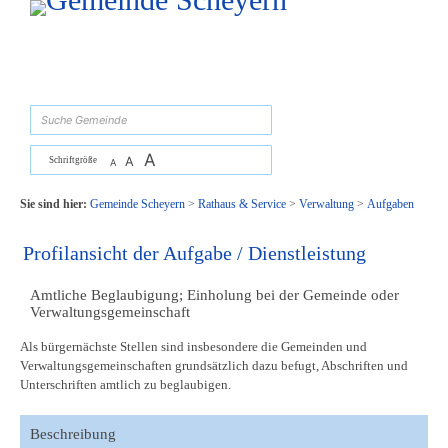
Zum Inhalt
,
zur Navigation
oder
zur Startseite
springen.
suchen
A
A
Schriftgröße
A
Sie sind hier:
Gemeinde Scheyern
>
Rathaus & Service
>
Verwaltung
>
Aufgaben
Profilansicht der Aufgabe / Dienstleistung
Amtliche Beglaubigung; Einholung bei der Gemeinde oder
Verwaltungsgemeinschaft
Als bürgernächste Stellen sind insbesondere die Gemeinden und
Verwaltungsgemeinschaften grundsätzlich dazu befugt, Abschriften und
Unterschriften amtlich zu beglaubigen.
Beschreibung