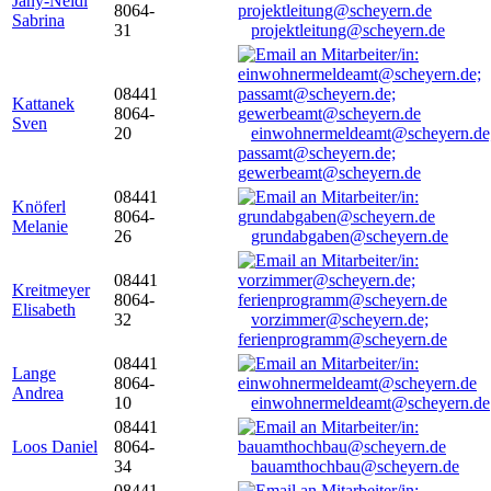
Jany-Neidl
8064-
Sabrina
31
projektleitung@scheyern.de
08441
Kattanek
8064-
Sven
20
einwohnermeldeamt@scheyern.de
passamt@scheyern.de;
gewerbeamt@scheyern.de
08441
Knöferl
8064-
Melanie
26
grundabgaben@scheyern.de
08441
Kreitmeyer
8064-
Elisabeth
32
vorzimmer@scheyern.de;
ferienprogramm@scheyern.de
08441
Lange
8064-
Andrea
10
einwohnermeldeamt@scheyern.de
08441
Loos Daniel
8064-
34
bauamthochbau@scheyern.de
08441