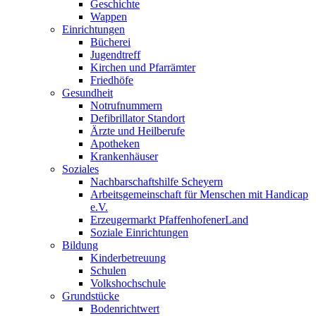
Geschichte
Wappen
Einrichtungen
Bücherei
Jugendtreff
Kirchen und Pfarrämter
Friedhöfe
Gesundheit
Notrufnummern
Defibrillator Standort
Ärzte und Heilberufe
Apotheken
Krankenhäuser
Soziales
Nachbarschaftshilfe Scheyern
Arbeitsgemeinschaft für Menschen mit Handicap
e.V.
Erzeugermarkt PfaffenhofenerLand
Soziale Einrichtungen
Bildung
Kinderbetreuung
Schulen
Volkshochschule
Grundstücke
Bodenrichtwert