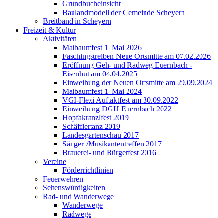
Grundbucheinsicht
Baulandmodell der Gemeinde Scheyern
Breitband in Scheyern
Freizeit & Kultur
Aktivitäten
Maibaumfest 1. Mai 2026
Faschingstreiben Neue Ortsmitte am 07.02.2026
Eröffnung Geh- und Radweg Euernbach -
Eisenhut am 04.04.2025
Einweihung der Neuen Ortsmitte am 29.09.2024
Maibaumfest 1. Mai 2024
VGI-Flexi Auftaktfest am 30.09.2022
Einweihung DGH Euernbach 2022
Hopfakranzlfest 2019
Schäfflertanz 2019
Landesgartenschau 2017
Sänger-/Musikantentreffen 2017
Brauerei- und Bürgerfest 2016
Vereine
Förderrichtlinien
Feuerwehren
Sehenswürdigkeiten
Rad- und Wanderwege
Wanderwege
Radwege