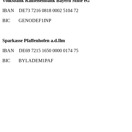
Volksbank Raiffeisenbank Bayern Mitte eG
IBAN DE73 7216 0818 0002 5104 72
BIC GENODEF1INP
Sparkasse Pfaffenhofen a.d.Ilm
IBAN DE69 7215 1650 0000 0174 75
BIC BYLADEM1PAF