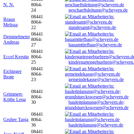
N. N.
8064-
24
geschaeftsleitung@scheyern.de
08441
Braun
8064-
Melissa
22
standesamt@scheyern.de
08441
Demmelmeier
8064-
Andreas
27
bauamttiefbau@scheyern.de
08441
Eccel Kerstin
8064-
25
kindergartengebuehren@scheyern
08441
Eichinger
8064-
Beate
23
gemeindekasse@scheyern.de
08441
Grimmert-
8064-
Köthe Lena
30
bauleitplanung@scheyern.de;
grundstueckswesen@scheyern.de
08441
Gruber Tanja
8064-
36
bauleitplanung@scheyern.de
08441