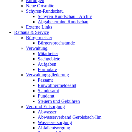
Ehrungen
Neue Ortsmitte
Schyren-Rundschau
Schyren-Rundschau - Archiv
Abgabetermine Rundschau
Externe Links
Rathaus & Service
Bürgermeister
Bürgersprechstunde
Verwaltung
Mitarbeiter
Sachgebiete
Aufgaben
Formulare
Verwaltungsgliederung
Passamt
Einwohnermeldeamt
Standesamt
Fundamt
Steuern und Gebühren
Ver- und Entsorgung
Abwasser
Abwasserverband Gerolsbach-Ilm
Wasserversorgung
Abfallentsorgung