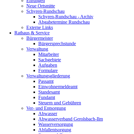
Ehrungen
Neue Ortsmitte
Schyren-Rundschau
Schyren-Rundschau - Archiv
Abgabetermine Rundschau
Externe Links
Rathaus & Service
Bürgermeister
Bürgersprechstunde
Verwaltung
Mitarbeiter
Sachgebiete
Aufgaben
Formulare
Verwaltungsgliederung
Passamt
Einwohnermeldeamt
Standesamt
Fundamt
Steuern und Gebühren
Ver- und Entsorgung
Abwasser
Abwasserverband Gerolsbach-Ilm
Wasserversorgung
Abfallentsorgung