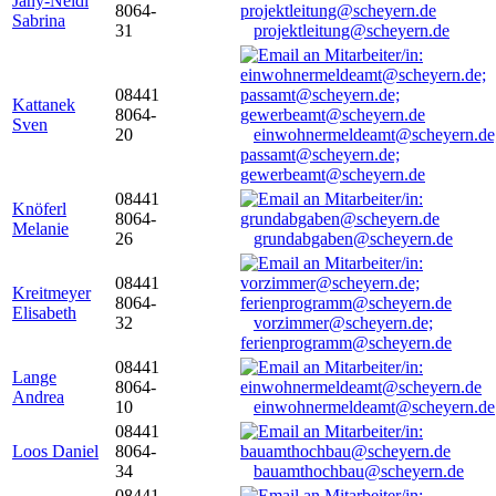
Jany-Neidl
8064-
Sabrina
31
projektleitung@scheyern.de
08441
Kattanek
8064-
Sven
20
einwohnermeldeamt@scheyern.de
passamt@scheyern.de;
gewerbeamt@scheyern.de
08441
Knöferl
8064-
Melanie
26
grundabgaben@scheyern.de
08441
Kreitmeyer
8064-
Elisabeth
32
vorzimmer@scheyern.de;
ferienprogramm@scheyern.de
08441
Lange
8064-
Andrea
10
einwohnermeldeamt@scheyern.de
08441
Loos Daniel
8064-
34
bauamthochbau@scheyern.de
08441