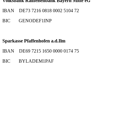
Volksbank Raiffeisenbank Bayern Mitte eG
IBAN DE73 7216 0818 0002 5104 72
BIC GENODEF1INP
Sparkasse Pfaffenhofen a.d.Ilm
IBAN DE69 7215 1650 0000 0174 75
BIC BYLADEM1PAF