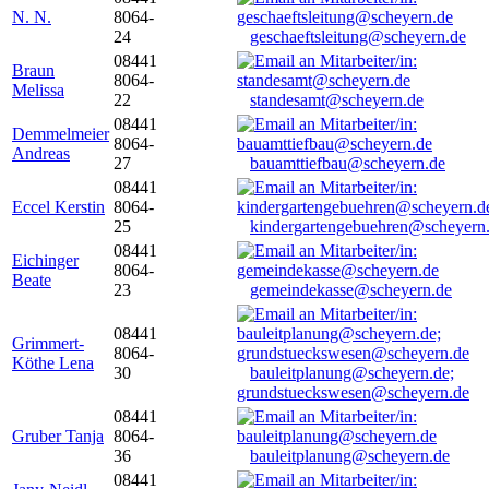
N. N.
8064-
24
geschaeftsleitung@scheyern.de
08441
Braun
8064-
Melissa
22
standesamt@scheyern.de
08441
Demmelmeier
8064-
Andreas
27
bauamttiefbau@scheyern.de
08441
Eccel Kerstin
8064-
25
kindergartengebuehren@scheyern
08441
Eichinger
8064-
Beate
23
gemeindekasse@scheyern.de
08441
Grimmert-
8064-
Köthe Lena
30
bauleitplanung@scheyern.de;
grundstueckswesen@scheyern.de
08441
Gruber Tanja
8064-
36
bauleitplanung@scheyern.de
08441