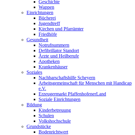
Geschichte
Wappen
Einrichtungen
Bücherei
Jugendtreff
Kirchen und Pfarrämter
Friedhöfe
Gesundheit
Notrufnummern
Defibrillator Standort
Ärzte und Heilberufe
Apotheken
Krankenhäuser
Soziales
Nachbarschaftshilfe Scheyern
Arbeitsgemeinschaft für Menschen mit Handicap
e.V.
Erzeugermarkt PfaffenhofenerLand
Soziale Einrichtungen
Bildung
Kinderbetreuung
Schulen
Volkshochschule
Grundstücke
Bodenrichtwert