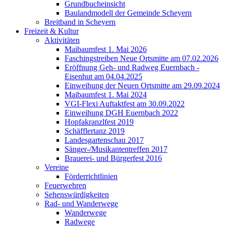
Grundbucheinsicht
Baulandmodell der Gemeinde Scheyern
Breitband in Scheyern
Freizeit & Kultur
Aktivitäten
Maibaumfest 1. Mai 2026
Faschingstreiben Neue Ortsmitte am 07.02.2026
Eröffnung Geh- und Radweg Euernbach -
Eisenhut am 04.04.2025
Einweihung der Neuen Ortsmitte am 29.09.2024
Maibaumfest 1. Mai 2024
VGI-Flexi Auftaktfest am 30.09.2022
Einweihung DGH Euernbach 2022
Hopfakranzlfest 2019
Schäfflertanz 2019
Landesgartenschau 2017
Sänger-/Musikantentreffen 2017
Brauerei- und Bürgerfest 2016
Vereine
Förderrichtlinien
Feuerwehren
Sehenswürdigkeiten
Rad- und Wanderwege
Wanderwege
Radwege