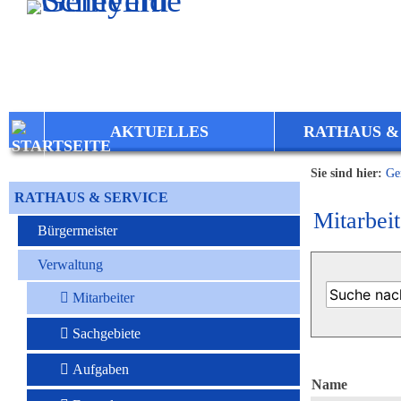
Zum Inhalt
,
zur Navigation
oder
zur Startseite
springen.
AKTUELLES
RATHAUS &
Sie sind hier:
Ge
RATHAUS & SERVICE
Mitarbeit
Bürgermeister
Verwaltung
Mitarbeiter
Sachgebiete
Aufgaben
Name