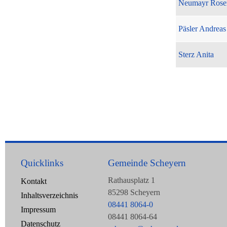
Neumayr Rose
Päsler Andreas
Sterz Anita
Quicklinks
Gemeinde Scheyern
Rathausplatz 1
Kontakt
85298 Scheyern
Inhaltsverzeichnis
08441 8064-0
Impressum
08441 8064-64
Datenschutz