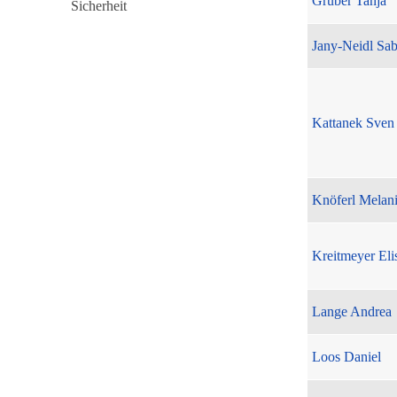
Gruber Tanja
Jany-Neidl Sab
Kattanek Sven
Knöferl Melan
Kreitmeyer Eli
Lange Andrea
Loos Daniel