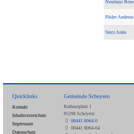
Neumayr Rose
Päsler Andreas
Sterz Anita
Quicklinks
Gemeinde Scheyern
Rathausplatz 1
Kontakt
85298 Scheyern
Inhaltsverzeichnis
08441 8064-0
Impressum
08441 8064-64
Datenschutz