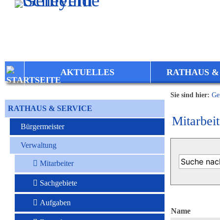
Zum Inhalt
,
zur Navigation
oder
zur Startseite
springen.
AKTUELLES
RATHAUS &
Sie sind hier:
Ge
RATHAUS & SERVICE
Mitarbeit
Bürgermeister
Verwaltung
Mitarbeiter
Sachgebiete
Aufgaben
Name