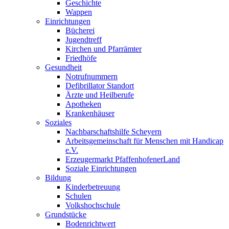
Geschichte
Wappen
Einrichtungen
Bücherei
Jugendtreff
Kirchen und Pfarrämter
Friedhöfe
Gesundheit
Notrufnummern
Defibrillator Standort
Ärzte und Heilberufe
Apotheken
Krankenhäuser
Soziales
Nachbarschaftshilfe Scheyern
Arbeitsgemeinschaft für Menschen mit Handicap
e.V.
Erzeugermarkt PfaffenhofenerLand
Soziale Einrichtungen
Bildung
Kinderbetreuung
Schulen
Volkshochschule
Grundstücke
Bodenrichtwert