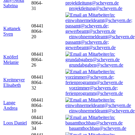
Jany-Neidl
8064-
Sabrina
31
projektleitung@scheyern.de
08441
Kattanek
8064-
Sven
20
einwohnermeldeamt@scheyern.de
passamt@scheyern.de;
gewerbeamt@scheyern.de
08441
Knöferl
8064-
Melanie
26
grundabgaben@scheyern.de
08441
Kreitmeyer
8064-
Elisabeth
32
vorzimmer@scheyern.de;
ferienprogramm@scheyern.de
08441
Lange
8064-
Andrea
10
einwohnermeldeamt@scheyern.de
08441
Loos Daniel
8064-
34
bauamthochbau@scheyern.de
08441