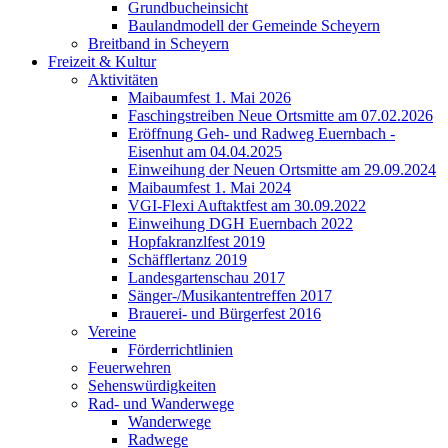
Grundbucheinsicht
Baulandmodell der Gemeinde Scheyern
Breitband in Scheyern
Freizeit & Kultur
Aktivitäten
Maibaumfest 1. Mai 2026
Faschingstreiben Neue Ortsmitte am 07.02.2026
Eröffnung Geh- und Radweg Euernbach -
Eisenhut am 04.04.2025
Einweihung der Neuen Ortsmitte am 29.09.2024
Maibaumfest 1. Mai 2024
VGI-Flexi Auftaktfest am 30.09.2022
Einweihung DGH Euernbach 2022
Hopfakranzlfest 2019
Schäfflertanz 2019
Landesgartenschau 2017
Sänger-/Musikantentreffen 2017
Brauerei- und Bürgerfest 2016
Vereine
Förderrichtlinien
Feuerwehren
Sehenswürdigkeiten
Rad- und Wanderwege
Wanderwege
Radwege