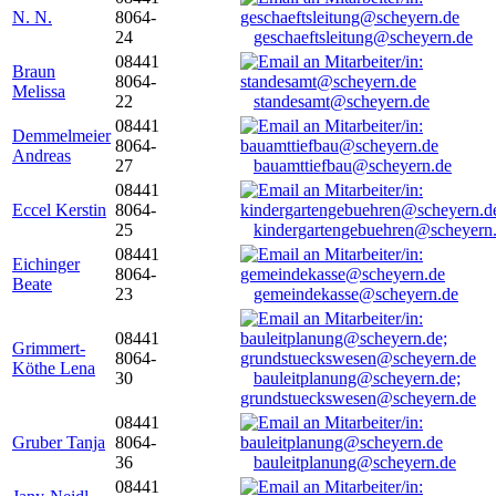
N. N.
8064-
24
geschaeftsleitung@scheyern.de
08441
Braun
8064-
Melissa
22
standesamt@scheyern.de
08441
Demmelmeier
8064-
Andreas
27
bauamttiefbau@scheyern.de
08441
Eccel Kerstin
8064-
25
kindergartengebuehren@scheyern
08441
Eichinger
8064-
Beate
23
gemeindekasse@scheyern.de
08441
Grimmert-
8064-
Köthe Lena
30
bauleitplanung@scheyern.de;
grundstueckswesen@scheyern.de
08441
Gruber Tanja
8064-
36
bauleitplanung@scheyern.de
08441