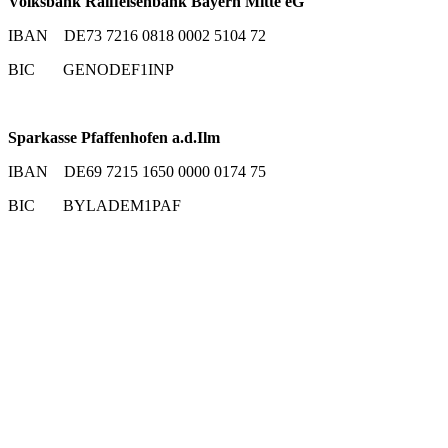
Volksbank Raiffeisenbank Bayern Mitte eG
IBAN DE73 7216 0818 0002 5104 72
BIC GENODEF1INP
Sparkasse Pfaffenhofen a.d.Ilm
IBAN DE69 7215 1650 0000 0174 75
BIC BYLADEM1PAF