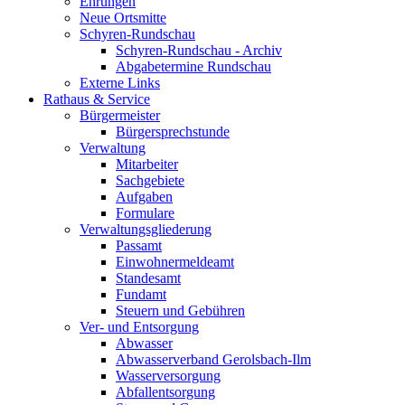
Ehrungen
Neue Ortsmitte
Schyren-Rundschau
Schyren-Rundschau - Archiv
Abgabetermine Rundschau
Externe Links
Rathaus & Service
Bürgermeister
Bürgersprechstunde
Verwaltung
Mitarbeiter
Sachgebiete
Aufgaben
Formulare
Verwaltungsgliederung
Passamt
Einwohnermeldeamt
Standesamt
Fundamt
Steuern und Gebühren
Ver- und Entsorgung
Abwasser
Abwasserverband Gerolsbach-Ilm
Wasserversorgung
Abfallentsorgung