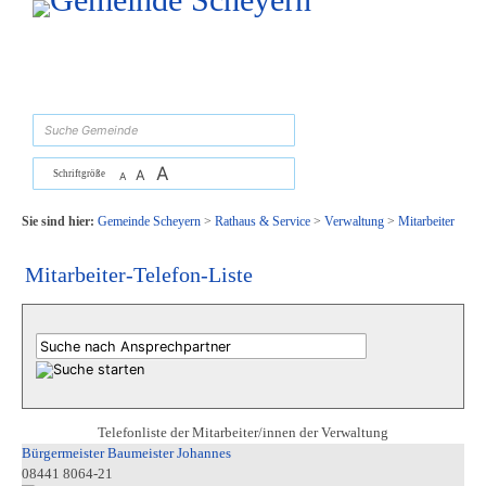
Zum Inhalt
,
zur Navigation
oder
zur Startseite
springen.
suchen
A
A
Schriftgröße
A
Sie sind hier:
Gemeinde Scheyern
>
Rathaus & Service
>
Verwaltung
>
Mitarbeiter
Mitarbeiter-Telefon-Liste
Telefonliste der Mitarbeiter/innen der Verwaltung
Bürgermeister Baumeister Johannes
08441 8064-21