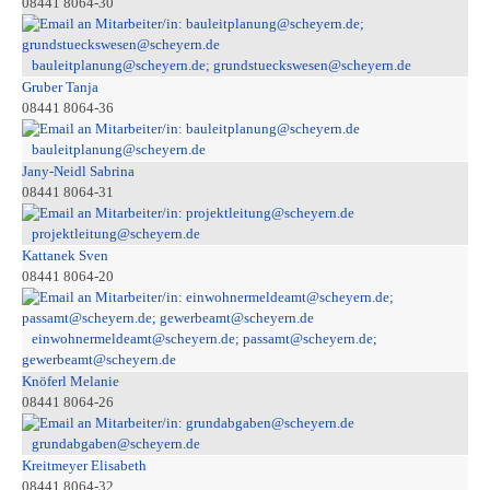
08441 8064-30
bauleitplanung@scheyern.de; grundstueckswesen@scheyern.de
Gruber Tanja
08441 8064-36
bauleitplanung@scheyern.de
Jany-Neidl Sabrina
08441 8064-31
projektleitung@scheyern.de
Kattanek Sven
08441 8064-20
einwohnermeldeamt@scheyern.de; passamt@scheyern.de;
gewerbeamt@scheyern.de
Knöferl Melanie
08441 8064-26
grundabgaben@scheyern.de
Kreitmeyer Elisabeth
08441 8064-32