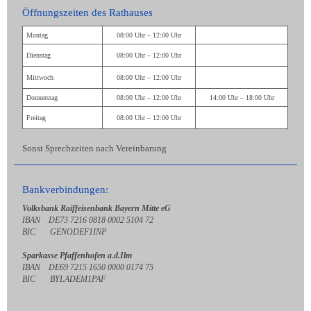
Öffnungszeiten des Rathauses
Montag
08:00 Uhr – 12:00 Uhr
Dienstag
08:00 Uhr – 12:00 Uhr
Mittwoch
08:00 Uhr – 12:00 Uhr
Donnerstag
08:00 Uhr – 12:00 Uhr
14:00 Uhr – 18:00 Uhr
Freitag
08:00 Uhr – 12:00 Uhr
Sonst Sprechzeiten nach Vereinbarung
Bankverbindungen:
Volksbank Raiffeisenbank Bayern Mitte eG
IBAN DE73 7216 0818 0002 5104 72
BIC GENODEF1INP
Sparkasse Pfaffenhofen a.d.Ilm
IBAN DE69 7215 1650 0000 0174 75
BIC BYLADEM1PAF