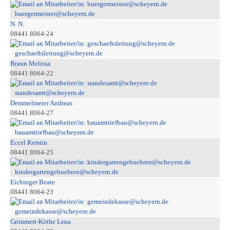
buergermeister@scheyern.de
N. N.
08441 8064-24
geschaeftsleitung@scheyern.de
Braun Melissa
08441 8064-22
standesamt@scheyern.de
Demmelmeier Andreas
08441 8064-27
bauamttiefbau@scheyern.de
Eccel Kerstin
08441 8064-25
kindergartengebuehren@scheyern.de
Eichinger Beate
08441 8064-23
gemeindekasse@scheyern.de
Grimmert-Köthe Lena