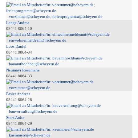
vorzimmer@scheyern.de; ferienprogramm@scheyern.de
Lange Andrea
08441 8064-10
einwohnermeldeamt@scheyern.de
Loos Daniel
08441 8064-34
bauamthochbau@scheyern.de
Neumayr Rosemarie
08441 8064-33
vorzimmer@scheyern.de
Päsler Andreas
08441 8064-28
bauverwaltung@scheyern.de
Sterz Anita
08441 8064-29
kaemmerei@scheyern.de