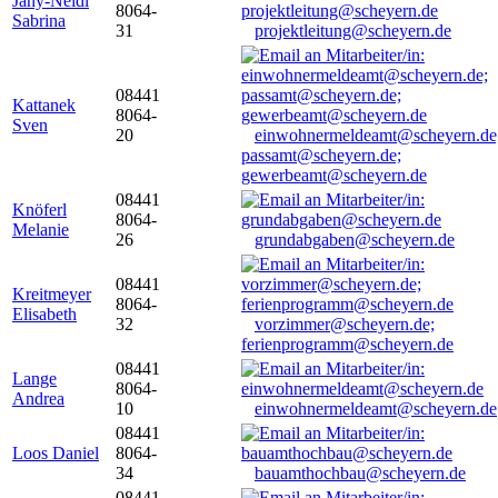
Jany-Neidl
8064-
Sabrina
31
projektleitung@scheyern.de
08441
Kattanek
8064-
Sven
20
einwohnermeldeamt@scheyern.de
passamt@scheyern.de;
gewerbeamt@scheyern.de
08441
Knöferl
8064-
Melanie
26
grundabgaben@scheyern.de
08441
Kreitmeyer
8064-
Elisabeth
32
vorzimmer@scheyern.de;
ferienprogramm@scheyern.de
08441
Lange
8064-
Andrea
10
einwohnermeldeamt@scheyern.de
08441
Loos Daniel
8064-
34
bauamthochbau@scheyern.de
08441