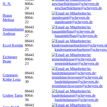
N. N.
8064-
24
geschaeftsleitung@scheyern.de
08441
Braun
8064-
Melissa
22
standesamt@scheyern.de
08441
Demmelmeier
8064-
Andreas
27
bauamttiefbau@scheyern.de
08441
Eccel Kerstin
8064-
25
kindergartengebuehren@scheyern
08441
Eichinger
8064-
Beate
23
gemeindekasse@scheyern.de
08441
Grimmert-
8064-
Köthe Lena
30
bauleitplanung@scheyern.de;
grundstueckswesen@scheyern.de
08441
Gruber Tanja
8064-
36
bauleitplanung@scheyern.de
08441