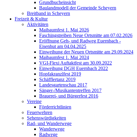
Grundbucheinsicht
Baulandmodell der Gemeinde Scheyern
Breitband in Scheyern
Freizeit & Kultur
Aktivitäten
Maibaumfest 1. Mai 2026
Faschingstreiben Neue Ortsmitte am 07.02.2026
Eröffnung Geh- und Radweg Euernbach -
Eisenhut am 04.04.2025
Einweihung der Neuen Ortsmitte am 29.09.2024
Maibaumfest 1. Mai 2024
VGI-Flexi Auftaktfest am 30.09.2022
Einweihung DGH Euernbach 2022
Hopfakranzlfest 2019
Schäfflertanz 2019
Landesgartenschau 2017
Sänger-/Musikantentreffen 2017
Brauerei- und Bürgerfest 2016
Vereine
Förderrichtlinien
Feuerwehren
Sehenswürdigkeiten
Rad- und Wanderwege
Wanderwege
Radwege