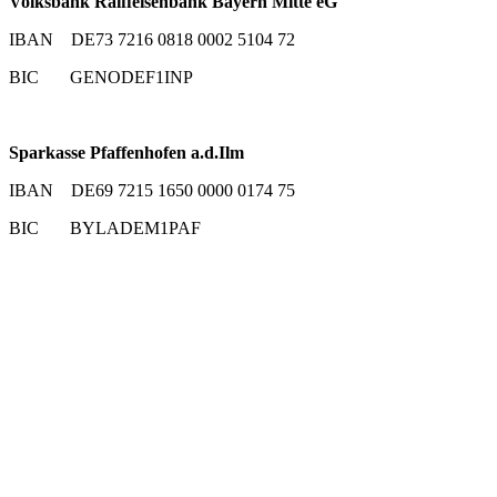
Volksbank Raiffeisenbank Bayern Mitte eG
IBAN DE73 7216 0818 0002 5104 72
BIC GENODEF1INP
Sparkasse Pfaffenhofen a.d.Ilm
IBAN DE69 7215 1650 0000 0174 75
BIC BYLADEM1PAF