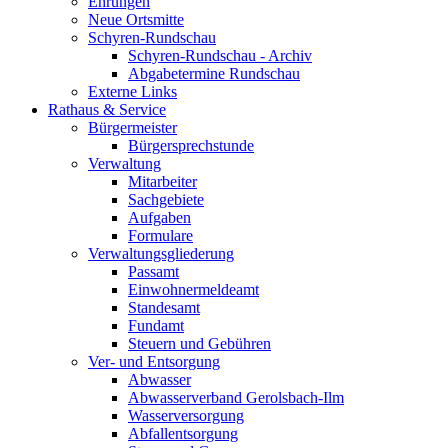
Ehrungen
Neue Ortsmitte
Schyren-Rundschau
Schyren-Rundschau - Archiv
Abgabetermine Rundschau
Externe Links
Rathaus & Service
Bürgermeister
Bürgersprechstunde
Verwaltung
Mitarbeiter
Sachgebiete
Aufgaben
Formulare
Verwaltungsgliederung
Passamt
Einwohnermeldeamt
Standesamt
Fundamt
Steuern und Gebühren
Ver- und Entsorgung
Abwasser
Abwasserverband Gerolsbach-Ilm
Wasserversorgung
Abfallentsorgung