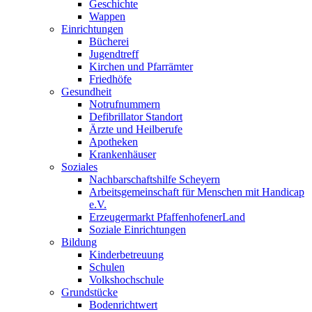
Geschichte
Wappen
Einrichtungen
Bücherei
Jugendtreff
Kirchen und Pfarrämter
Friedhöfe
Gesundheit
Notrufnummern
Defibrillator Standort
Ärzte und Heilberufe
Apotheken
Krankenhäuser
Soziales
Nachbarschaftshilfe Scheyern
Arbeitsgemeinschaft für Menschen mit Handicap
e.V.
Erzeugermarkt PfaffenhofenerLand
Soziale Einrichtungen
Bildung
Kinderbetreuung
Schulen
Volkshochschule
Grundstücke
Bodenrichtwert