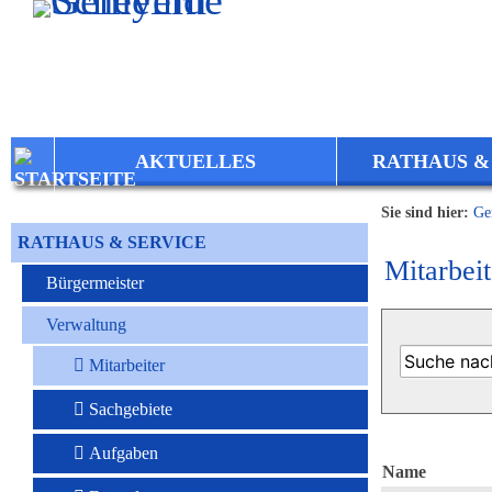
Zum Inhalt
,
zur Navigation
oder
zur Startseite
springen.
AKTUELLES
RATHAUS &
Sie sind hier:
Ge
RATHAUS & SERVICE
Mitarbeit
Bürgermeister
Verwaltung
Mitarbeiter
Sachgebiete
Aufgaben
Name