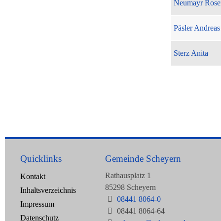
Neumayr Rose
Päsler Andreas
Sterz Anita
Quicklinks
Gemeinde Scheyern
Rathausplatz 1
Kontakt
85298 Scheyern
Inhaltsverzeichnis
08441 8064-0
Impressum
08441 8064-64
Datenschutz