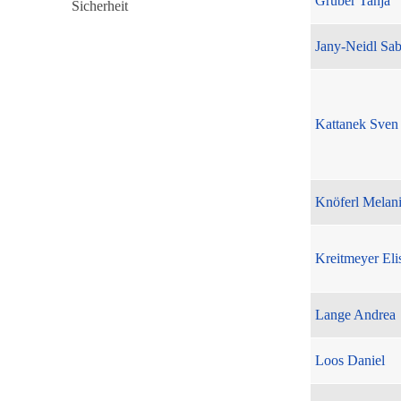
Gruber Tanja
Jany-Neidl Sab
Kattanek Sven
Knöferl Melan
Kreitmeyer Eli
Lange Andrea
Loos Daniel