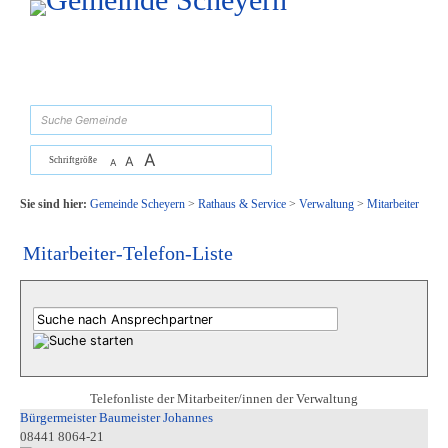
Zum Inhalt
,
zur Navigation
oder
zur Startseite
springen.
suchen
A
A
Schriftgröße
A
Sie sind hier:
Gemeinde Scheyern
>
Rathaus & Service
>
Verwaltung
>
Mitarbeiter
Mitarbeiter-Telefon-Liste
Telefonliste der Mitarbeiter/innen der Verwaltung
Bürgermeister Baumeister Johannes
08441 8064-21