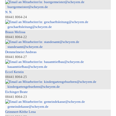
buergermeister@scheyern.de
N. N.
08441 8064-24
geschaeftsleitung@scheyern.de
Braun Melissa
08441 8064-22
standesamt@scheyern.de
Demmelmeier Andreas
08441 8064-27
bauamttiefbau@scheyern.de
Eccel Kerstin
08441 8064-25
kindergartengebuehren@scheyern.de
Eichinger Beate
08441 8064-23
gemeindekasse@scheyern.de
Grimmert-Köthe Lena