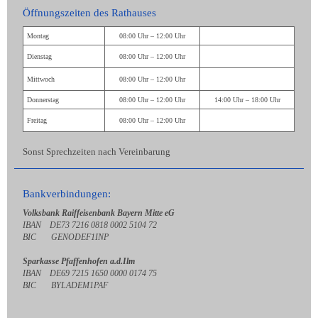
Öffnungszeiten des Rathauses
Montag
08:00 Uhr – 12:00 Uhr
Dienstag
08:00 Uhr – 12:00 Uhr
Mittwoch
08:00 Uhr – 12:00 Uhr
Donnerstag
08:00 Uhr – 12:00 Uhr
14:00 Uhr – 18:00 Uhr
Freitag
08:00 Uhr – 12:00 Uhr
Sonst Sprechzeiten nach Vereinbarung
Bankverbindungen:
Volksbank Raiffeisenbank Bayern Mitte eG
IBAN DE73 7216 0818 0002 5104 72
BIC GENODEF1INP
Sparkasse Pfaffenhofen a.d.Ilm
IBAN DE69 7215 1650 0000 0174 75
BIC BYLADEM1PAF