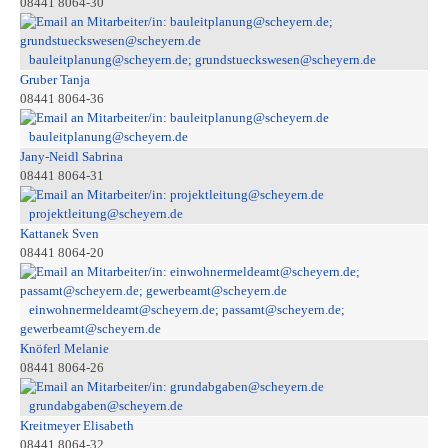
08441 8064-30
bauleitplanung@scheyern.de; grundstueckswesen@scheyern.de
Gruber Tanja
08441 8064-36
bauleitplanung@scheyern.de
Jany-Neidl Sabrina
08441 8064-31
projektleitung@scheyern.de
Kattanek Sven
08441 8064-20
einwohnermeldeamt@scheyern.de; passamt@scheyern.de;
gewerbeamt@scheyern.de
Knöferl Melanie
08441 8064-26
grundabgaben@scheyern.de
Kreitmeyer Elisabeth
08441 8064-32