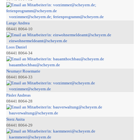
vorzimmer@scheyern.de; ferienprogramm@scheyern.de
Lange Andrea
08441 8064-10
einwohnermeldeamt@scheyern.de
Loos Daniel
08441 8064-34
bauamthochbau@scheyern.de
Neumayr Rosemarie
08441 8064-33
vorzimmer@scheyern.de
Päsler Andreas
08441 8064-28
bauverwaltung@scheyern.de
Sterz Anita
08441 8064-29
kaemmerei@scheyern.de