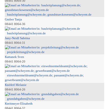
08441 8064-30
bauleitplanung@scheyern.de; grundstueckswesen@scheyern.de
Gruber Tanja
08441 8064-36
bauleitplanung@scheyern.de
Jany-Neidl Sabrina
08441 8064-31
projektleitung@scheyern.de
Kattanek Sven
08441 8064-20
einwohnermeldeamt@scheyern.de; passamt@scheyern.de;
gewerbeamt@scheyern.de
Knöferl Melanie
08441 8064-26
grundabgaben@scheyern.de
Kreitmeyer Elisabeth
08441 8064-32