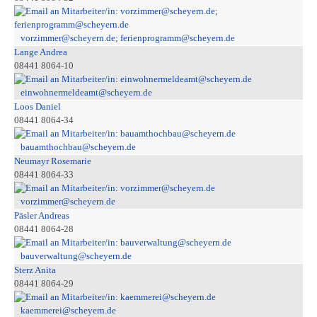
vorzimmer@scheyern.de; ferienprogramm@scheyern.de
Lange Andrea
08441 8064-10
einwohnermeldeamt@scheyern.de
Loos Daniel
08441 8064-34
bauamthochbau@scheyern.de
Neumayr Rosemarie
08441 8064-33
vorzimmer@scheyern.de
Päsler Andreas
08441 8064-28
bauverwaltung@scheyern.de
Sterz Anita
08441 8064-29
kaemmerei@scheyern.de