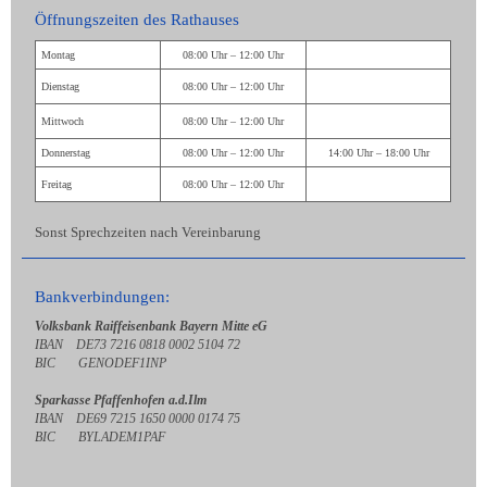
Öffnungszeiten des Rathauses
Montag
08:00 Uhr – 12:00 Uhr
Dienstag
08:00 Uhr – 12:00 Uhr
Mittwoch
08:00 Uhr – 12:00 Uhr
Donnerstag
08:00 Uhr – 12:00 Uhr
14:00 Uhr – 18:00 Uhr
Freitag
08:00 Uhr – 12:00 Uhr
Sonst Sprechzeiten nach Vereinbarung
Bankverbindungen:
Volksbank Raiffeisenbank Bayern Mitte eG
IBAN DE73 7216 0818 0002 5104 72
BIC GENODEF1INP
Sparkasse Pfaffenhofen a.d.Ilm
IBAN DE69 7215 1650 0000 0174 75
BIC BYLADEM1PAF