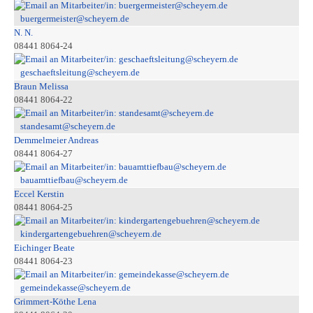
buergermeister@scheyern.de
N. N.
08441 8064-24
geschaeftsleitung@scheyern.de
Braun Melissa
08441 8064-22
standesamt@scheyern.de
Demmelmeier Andreas
08441 8064-27
bauamttiefbau@scheyern.de
Eccel Kerstin
08441 8064-25
kindergartengebuehren@scheyern.de
Eichinger Beate
08441 8064-23
gemeindekasse@scheyern.de
Grimmert-Köthe Lena