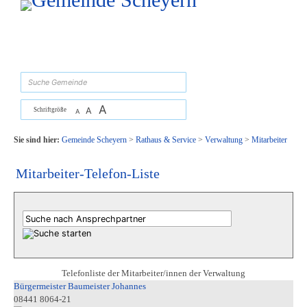
Zum Inhalt
,
zur Navigation
oder
zur Startseite
springen.
suchen
A
A
Schriftgröße
A
Sie sind hier:
Gemeinde Scheyern
>
Rathaus & Service
>
Verwaltung
>
Mitarbeiter
Mitarbeiter-Telefon-Liste
Telefonliste der Mitarbeiter/innen der Verwaltung
Bürgermeister Baumeister Johannes
08441 8064-21