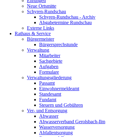
Ehrungen
Neue Ortsmitte
Schyren-Rundschau
Schyren-Rundschau - Archiv
Abgabetermine Rundschau
Externe Links
Rathaus & Service
Bürgermeister
Bürgersprechstunde
Verwaltung
Mitarbeiter
Sachgebiete
Aufgaben
Formulare
Verwaltungsgliederung
Passamt
Einwohnermeldeamt
Standesamt
Fundamt
Steuern und Gebühren
Ver- und Entsorgung
Abwasser
Abwasserverband Gerolsbach-Ilm
Wasserversorgung
Abfallentsorgung