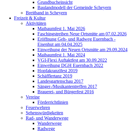
Grundbucheinsicht
Baulandmodell der Gemeinde Scheyern
Breitband in Scheyern
Freizeit & Kultur
Aktivitäten
Maibaumfest 1. Mai 2026
Faschingstreiben Neue Ortsmitte am 07.02.2026
Eröffnung Geh- und Radweg Euernbach -
Eisenhut am 04.04.2025
Einweihung der Neuen Ortsmitte am 29.09.2024
Maibaumfest 1. Mai 2024
VGI-Flexi Auftaktfest am 30.09.2022
Einweihung DGH Euernbach 2022
Hopfakranzlfest 2019
Schäfflertanz 2019
Landesgartenschau 2017
Sänger-/Musikantentreffen 2017
Brauerei- und Bürgerfest 2016
Vereine
Förderrichtlinien
Feuerwehren
Sehenswürdigkeiten
Rad- und Wanderwege
Wanderwege
Radwege