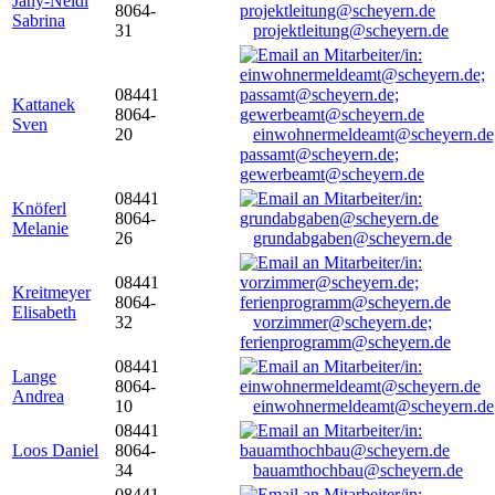
Jany-Neidl
8064-
Sabrina
31
projektleitung@scheyern.de
08441
Kattanek
8064-
Sven
20
einwohnermeldeamt@scheyern.de
passamt@scheyern.de;
gewerbeamt@scheyern.de
08441
Knöferl
8064-
Melanie
26
grundabgaben@scheyern.de
08441
Kreitmeyer
8064-
Elisabeth
32
vorzimmer@scheyern.de;
ferienprogramm@scheyern.de
08441
Lange
8064-
Andrea
10
einwohnermeldeamt@scheyern.de
08441
Loos Daniel
8064-
34
bauamthochbau@scheyern.de
08441