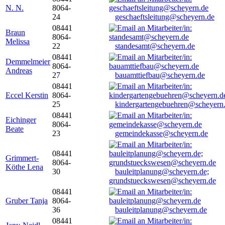
N. N.
8064-
24
geschaeftsleitung@scheyern.de
08441
Braun
8064-
Melissa
22
standesamt@scheyern.de
08441
Demmelmeier
8064-
Andreas
27
bauamttiefbau@scheyern.de
08441
Eccel Kerstin
8064-
25
kindergartengebuehren@scheyern
08441
Eichinger
8064-
Beate
23
gemeindekasse@scheyern.de
08441
Grimmert-
8064-
Köthe Lena
30
bauleitplanung@scheyern.de;
grundstueckswesen@scheyern.de
08441
Gruber Tanja
8064-
36
bauleitplanung@scheyern.de
08441