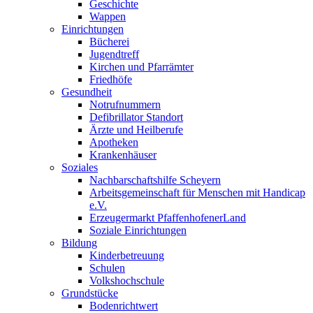
Geschichte
Wappen
Einrichtungen
Bücherei
Jugendtreff
Kirchen und Pfarrämter
Friedhöfe
Gesundheit
Notrufnummern
Defibrillator Standort
Ärzte und Heilberufe
Apotheken
Krankenhäuser
Soziales
Nachbarschaftshilfe Scheyern
Arbeitsgemeinschaft für Menschen mit Handicap
e.V.
Erzeugermarkt PfaffenhofenerLand
Soziale Einrichtungen
Bildung
Kinderbetreuung
Schulen
Volkshochschule
Grundstücke
Bodenrichtwert