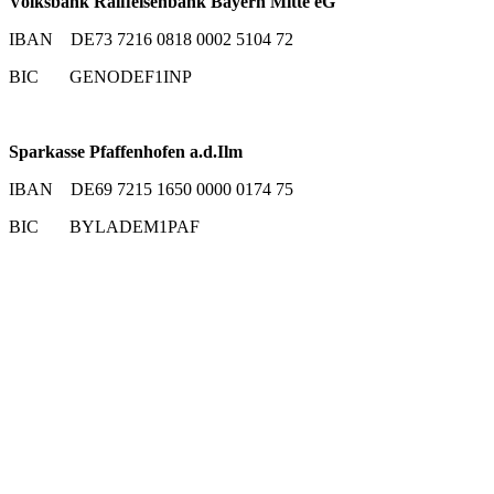
Volksbank Raiffeisenbank Bayern Mitte eG
IBAN DE73 7216 0818 0002 5104 72
BIC GENODEF1INP
Sparkasse Pfaffenhofen a.d.Ilm
IBAN DE69 7215 1650 0000 0174 75
BIC BYLADEM1PAF