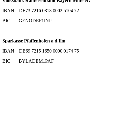
Volksbank Raiffeisenbank Bayern Mitte eG
IBAN DE73 7216 0818 0002 5104 72
BIC GENODEF1INP
Sparkasse Pfaffenhofen a.d.Ilm
IBAN DE69 7215 1650 0000 0174 75
BIC BYLADEM1PAF