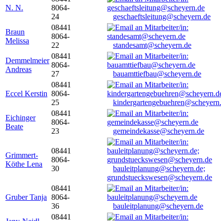
N. N.
8064-
24
geschaeftsleitung@scheyern.de
08441
Braun
8064-
Melissa
22
standesamt@scheyern.de
08441
Demmelmeier
8064-
Andreas
27
bauamttiefbau@scheyern.de
08441
Eccel Kerstin
8064-
25
kindergartengebuehren@scheyern
08441
Eichinger
8064-
Beate
23
gemeindekasse@scheyern.de
08441
Grimmert-
8064-
Köthe Lena
30
bauleitplanung@scheyern.de;
grundstueckswesen@scheyern.de
08441
Gruber Tanja
8064-
36
bauleitplanung@scheyern.de
08441