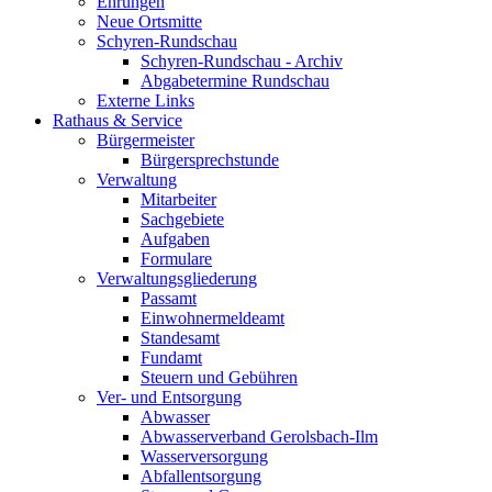
Ehrungen
Neue Ortsmitte
Schyren-Rundschau
Schyren-Rundschau - Archiv
Abgabetermine Rundschau
Externe Links
Rathaus & Service
Bürgermeister
Bürgersprechstunde
Verwaltung
Mitarbeiter
Sachgebiete
Aufgaben
Formulare
Verwaltungsgliederung
Passamt
Einwohnermeldeamt
Standesamt
Fundamt
Steuern und Gebühren
Ver- und Entsorgung
Abwasser
Abwasserverband Gerolsbach-Ilm
Wasserversorgung
Abfallentsorgung