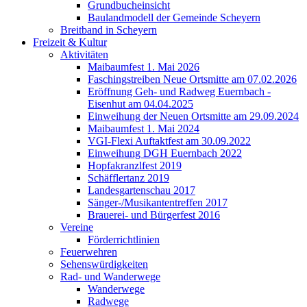
Grundbucheinsicht
Baulandmodell der Gemeinde Scheyern
Breitband in Scheyern
Freizeit & Kultur
Aktivitäten
Maibaumfest 1. Mai 2026
Faschingstreiben Neue Ortsmitte am 07.02.2026
Eröffnung Geh- und Radweg Euernbach -
Eisenhut am 04.04.2025
Einweihung der Neuen Ortsmitte am 29.09.2024
Maibaumfest 1. Mai 2024
VGI-Flexi Auftaktfest am 30.09.2022
Einweihung DGH Euernbach 2022
Hopfakranzlfest 2019
Schäfflertanz 2019
Landesgartenschau 2017
Sänger-/Musikantentreffen 2017
Brauerei- und Bürgerfest 2016
Vereine
Förderrichtlinien
Feuerwehren
Sehenswürdigkeiten
Rad- und Wanderwege
Wanderwege
Radwege