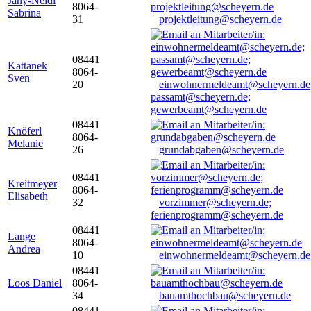
Jany-Neidl
8064-
Sabrina
31
projektleitung@scheyern.de
08441
Kattanek
8064-
Sven
20
einwohnermeldeamt@scheyern.de
passamt@scheyern.de;
gewerbeamt@scheyern.de
08441
Knöferl
8064-
Melanie
26
grundabgaben@scheyern.de
08441
Kreitmeyer
8064-
Elisabeth
32
vorzimmer@scheyern.de;
ferienprogramm@scheyern.de
08441
Lange
8064-
Andrea
10
einwohnermeldeamt@scheyern.de
08441
Loos Daniel
8064-
34
bauamthochbau@scheyern.de
08441