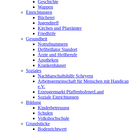
Geschichte
Wappen
Einrichtungen
Bücherei
Jugendtreff
Kirchen und Pfarrämter
Friedhöfe
Gesundheit
Notrufnummern
Defibrillator Standort
Ärzte und Heilberufe
Apotheken
Krankenhäuser
Soziales
Nachbarschaftshilfe Scheyern
Arbeitsgemeinschaft für Menschen mit Handicap
e.V.
Erzeugermarkt PfaffenhofenerLand
Soziale Einrichtungen
Bildung
Kinderbetreuung
Schulen
Volkshochschule
Grundstücke
Bodenrichtwert