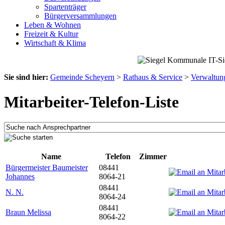
Spartenträger
Bürgerversammlungen
Leben & Wohnen
Freizeit & Kultur
Wirtschaft & Klima
Sie sind hier:
Gemeinde Scheyern
>
Rathaus & Service
>
Verwaltun
Mitarbeiter-Telefon-Liste
Name
Telefon
Zimmer
Bürgermeister Baumeister
08441
Johannes
8064-21
08441
N. N.
8064-24
08441
Braun Melissa
8064-22