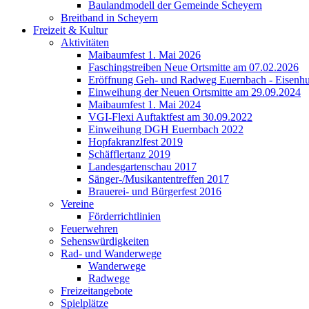
Baulandmodell der Gemeinde Scheyern
Breitband in Scheyern
Freizeit & Kultur
Aktivitäten
Maibaumfest 1. Mai 2026
Faschingstreiben Neue Ortsmitte am 07.02.2026
Eröffnung Geh- und Radweg Euernbach - Eisenhu
Einweihung der Neuen Ortsmitte am 29.09.2024
Maibaumfest 1. Mai 2024
VGI-Flexi Auftaktfest am 30.09.2022
Einweihung DGH Euernbach 2022
Hopfakranzlfest 2019
Schäfflertanz 2019
Landesgartenschau 2017
Sänger-/Musikantentreffen 2017
Brauerei- und Bürgerfest 2016
Vereine
Förderrichtlinien
Feuerwehren
Sehenswürdigkeiten
Rad- und Wanderwege
Wanderwege
Radwege
Freizeitangebote
Spielplätze