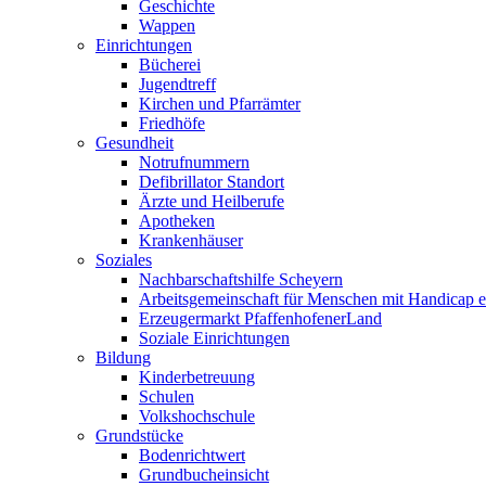
Geschichte
Wappen
Einrichtungen
Bücherei
Jugendtreff
Kirchen und Pfarrämter
Friedhöfe
Gesundheit
Notrufnummern
Defibrillator Standort
Ärzte und Heilberufe
Apotheken
Krankenhäuser
Soziales
Nachbarschaftshilfe Scheyern
Arbeitsgemeinschaft für Menschen mit Handicap e
Erzeugermarkt PfaffenhofenerLand
Soziale Einrichtungen
Bildung
Kinderbetreuung
Schulen
Volkshochschule
Grundstücke
Bodenrichtwert
Grundbucheinsicht