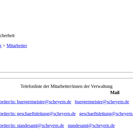
g
>
Mitarbeiter
Telefonliste der Mitarbeiter/innen der Verwaltung
Mail
buergermeister@scheyern.de
geschaeftsleitung@scheyern
standesamt@scheyern.de