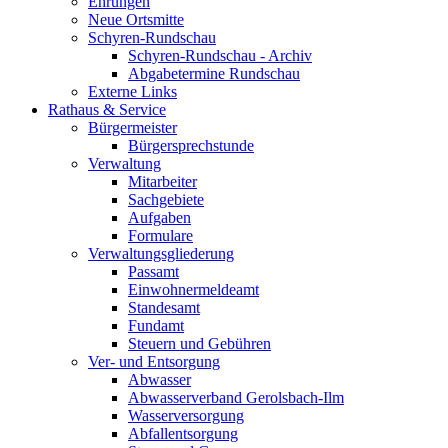
Ehrungen
Neue Ortsmitte
Schyren-Rundschau
Schyren-Rundschau - Archiv
Abgabetermine Rundschau
Externe Links
Rathaus & Service
Bürgermeister
Bürgersprechstunde
Verwaltung
Mitarbeiter
Sachgebiete
Aufgaben
Formulare
Verwaltungsgliederung
Passamt
Einwohnermeldeamt
Standesamt
Fundamt
Steuern und Gebühren
Ver- und Entsorgung
Abwasser
Abwasserverband Gerolsbach-Ilm
Wasserversorgung
Abfallentsorgung