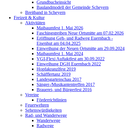
Grundbucheinsicht
Baulandmodell der Gemeinde Scheyern
Breitband in Scheyern
Freizeit & Kultur
Aktivitäten
Maibaumfest 1. Mai 2026
Faschingstreiben Neue Ortsmitte am 07.02.2026
Eröffnung Geh- und Radweg Euernbach -
Eisenhut am 04.04.2025
Einweihung der Neuen Ortsmitte am 29.09.2024
Maibaumfest 1. Mai 2024
VGI-Flexi Auftaktfest am 30.09.2022
Einweihung DGH Euernbach 2022
Hopfakranzlfest 2019
Schäfflertanz 2019
Landesgartenschau 2017
Sänger-/Musikantentreffen 2017
Brauerei- und Bürgerfest 2016
Vereine
Förderrichtlinien
Feuerwehren
Sehenswürdigkeiten
Rad- und Wanderwege
Wanderwege
Radwege