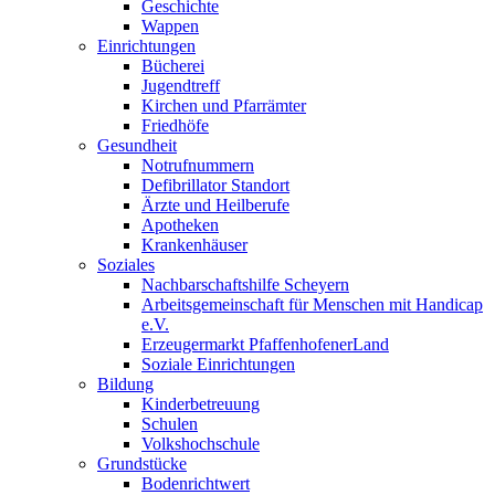
Geschichte
Wappen
Einrichtungen
Bücherei
Jugendtreff
Kirchen und Pfarrämter
Friedhöfe
Gesundheit
Notrufnummern
Defibrillator Standort
Ärzte und Heilberufe
Apotheken
Krankenhäuser
Soziales
Nachbarschaftshilfe Scheyern
Arbeitsgemeinschaft für Menschen mit Handicap
e.V.
Erzeugermarkt PfaffenhofenerLand
Soziale Einrichtungen
Bildung
Kinderbetreuung
Schulen
Volkshochschule
Grundstücke
Bodenrichtwert