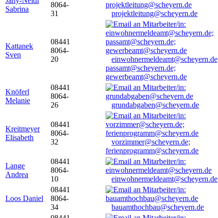
Jany-Neidl
8064-
Sabrina
31
projektleitung@scheyern.de
08441
Kattanek
8064-
Sven
20
einwohnermeldeamt@scheyern.de
passamt@scheyern.de;
gewerbeamt@scheyern.de
08441
Knöferl
8064-
Melanie
26
grundabgaben@scheyern.de
08441
Kreitmeyer
8064-
Elisabeth
32
vorzimmer@scheyern.de;
ferienprogramm@scheyern.de
08441
Lange
8064-
Andrea
10
einwohnermeldeamt@scheyern.de
08441
Loos Daniel
8064-
34
bauamthochbau@scheyern.de
08441