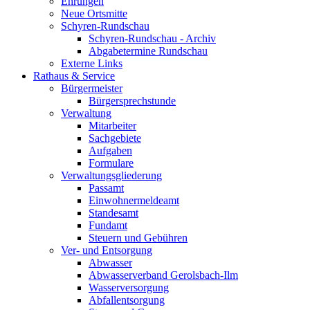
Ehrungen
Neue Ortsmitte
Schyren-Rundschau
Schyren-Rundschau - Archiv
Abgabetermine Rundschau
Externe Links
Rathaus & Service
Bürgermeister
Bürgersprechstunde
Verwaltung
Mitarbeiter
Sachgebiete
Aufgaben
Formulare
Verwaltungsgliederung
Passamt
Einwohnermeldeamt
Standesamt
Fundamt
Steuern und Gebühren
Ver- und Entsorgung
Abwasser
Abwasserverband Gerolsbach-Ilm
Wasserversorgung
Abfallentsorgung