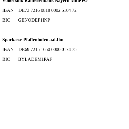
Volksbank Raiffeisenbank Bayern Mitte eG
IBAN DE73 7216 0818 0002 5104 72
BIC GENODEF1INP
Sparkasse Pfaffenhofen a.d.Ilm
IBAN DE69 7215 1650 0000 0174 75
BIC BYLADEM1PAF