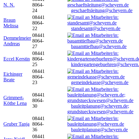
N. N.
8064-
24
geschaeftsleitung@scheyern.de
08441
Braun
8064-
Melissa
22
standesamt@scheyern.de
08441
Demmelmeier
8064-
Andreas
27
bauamttiefbau@scheyern.de
08441
Eccel Kerstin
8064-
25
kindergartengebuehren@scheyern
08441
Eichinger
8064-
Beate
23
gemeindekasse@scheyern.de
08441
Grimmert-
8064-
Köthe Lena
30
bauleitplanung@scheyern.de;
grundstueckswesen@scheyern.de
08441
Gruber Tanja
8064-
36
bauleitplanung@scheyern.de
08441