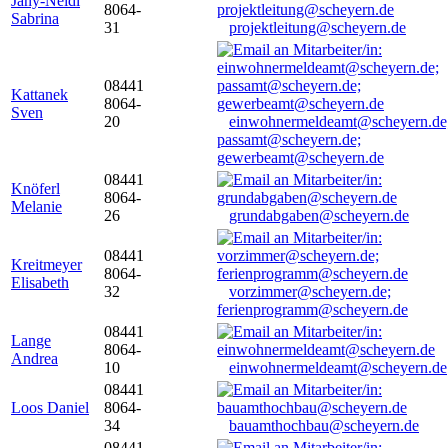
Jany-Neidl
8064-
Sabrina
31
projektleitung@scheyern.de
08441
Kattanek
8064-
Sven
20
einwohnermeldeamt@scheyern.de
passamt@scheyern.de;
gewerbeamt@scheyern.de
08441
Knöferl
8064-
Melanie
26
grundabgaben@scheyern.de
08441
Kreitmeyer
8064-
Elisabeth
32
vorzimmer@scheyern.de;
ferienprogramm@scheyern.de
08441
Lange
8064-
Andrea
10
einwohnermeldeamt@scheyern.de
08441
Loos Daniel
8064-
34
bauamthochbau@scheyern.de
08441