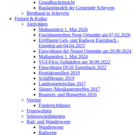
Grundbucheinsicht
Baulandmodell der Gemeinde Scheyern
Breitband in Scheyern
Freizeit & Kultur
Aktivitäten
Maibaumfest 1. Mai 2026
Faschingstreiben Neue Ortsmitte am 07.02.2026
Eröffnung Geh- und Radweg Euernbach -
Eisenhut am 04.04.2025
Einweihung der Neuen Ortsmitte am 29.09.2024
Maibaumfest 1. Mai 2024
VGI-Flexi Auftaktfest am 30.09.2022
Einweihung DGH Euernbach 2022
Hopfakranzlfest 2019
Schäfflertanz 2019
Landesgartenschau 2017
Sänger-/Musikantentreffen 2017
Brauerei- und Bürgerfest 2016
Vereine
Förderrichtlinien
Feuerwehren
Sehenswürdigkeiten
Rad- und Wanderwege
Wanderwege
Radwege