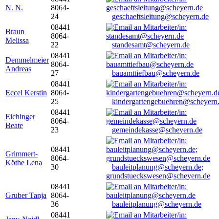
N. N.
8064-
24
geschaeftsleitung@scheyern.de
08441
Braun
8064-
Melissa
22
standesamt@scheyern.de
08441
Demmelmeier
8064-
Andreas
27
bauamttiefbau@scheyern.de
08441
Eccel Kerstin
8064-
25
kindergartengebuehren@scheyern
08441
Eichinger
8064-
Beate
23
gemeindekasse@scheyern.de
08441
Grimmert-
8064-
Köthe Lena
30
bauleitplanung@scheyern.de;
grundstueckswesen@scheyern.de
08441
Gruber Tanja
8064-
36
bauleitplanung@scheyern.de
08441