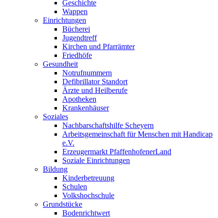
Geschichte
Wappen
Einrichtungen
Bücherei
Jugendtreff
Kirchen und Pfarrämter
Friedhöfe
Gesundheit
Notrufnummern
Defibrillator Standort
Ärzte und Heilberufe
Apotheken
Krankenhäuser
Soziales
Nachbarschaftshilfe Scheyern
Arbeitsgemeinschaft für Menschen mit Handicap
e.V.
Erzeugermarkt PfaffenhofenerLand
Soziale Einrichtungen
Bildung
Kinderbetreuung
Schulen
Volkshochschule
Grundstücke
Bodenrichtwert