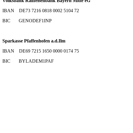
Volksbank Raiffeisenbank Bayern Mitte eG
IBAN DE73 7216 0818 0002 5104 72
BIC GENODEF1INP
Sparkasse Pfaffenhofen a.d.Ilm
IBAN DE69 7215 1650 0000 0174 75
BIC BYLADEM1PAF