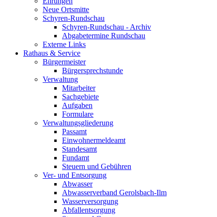
Ehrungen
Neue Ortsmitte
Schyren-Rundschau
Schyren-Rundschau - Archiv
Abgabetermine Rundschau
Externe Links
Rathaus & Service
Bürgermeister
Bürgersprechstunde
Verwaltung
Mitarbeiter
Sachgebiete
Aufgaben
Formulare
Verwaltungsgliederung
Passamt
Einwohnermeldeamt
Standesamt
Fundamt
Steuern und Gebühren
Ver- und Entsorgung
Abwasser
Abwasserverband Gerolsbach-Ilm
Wasserversorgung
Abfallentsorgung