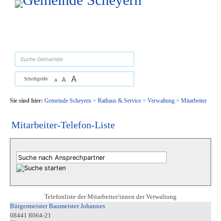
Zum Inhalt
,
zur Navigation
oder
zur Startseite
springen.
suchen
A
A
Schriftgröße
A
Sie sind hier:
Gemeinde Scheyern
>
Rathaus & Service
>
Verwaltung
>
Mitarbeiter
Mitarbeiter-Telefon-Liste
Telefonliste der Mitarbeiter/innen der Verwaltung
Bürgermeister Baumeister Johannes
08441 8064-21