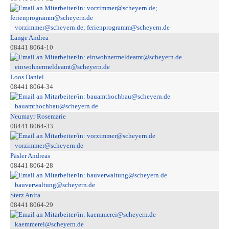
vorzimmer@scheyern.de; ferienprogramm@scheyern.de
Lange Andrea
08441 8064-10
einwohnermeldeamt@scheyern.de
Loos Daniel
08441 8064-34
bauamthochbau@scheyern.de
Neumayr Rosemarie
08441 8064-33
vorzimmer@scheyern.de
Päsler Andreas
08441 8064-28
bauverwaltung@scheyern.de
Sterz Anita
08441 8064-29
kaemmerei@scheyern.de