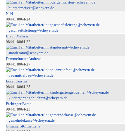
buergermeister@scheyern.de
N. N.
08441 8064-24
geschaeftsleitung@scheyern.de
Braun Melissa
08441 8064-22
standesamt@scheyern.de
Demmelmeier Andreas
08441 8064-27
bauamttiefbau@scheyern.de
Eccel Kerstin
08441 8064-25
kindergartengebuehren@scheyern.de
Eichinger Beate
08441 8064-23
gemeindekasse@scheyern.de
Grimmert-Köthe Lena