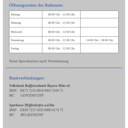
Öffnungszeiten des Rathauses
Montag
08:00 Uhr – 12:00 Uhr
Dienstag
08:00 Uhr – 12:00 Uhr
Mittwoch
08:00 Uhr – 12:00 Uhr
Donnerstag
08:00 Uhr – 12:00 Uhr
14:00 Uhr – 18:00 Uhr
Freitag
08:00 Uhr – 12:00 Uhr
Sonst Sprechzeiten nach Vereinbarung
Bankverbindungen:
Volksbank Raiffeisenbank Bayern Mitte eG
IBAN DE73 7216 0818 0002 5104 72
BIC GENODEF1INP
Sparkasse Pfaffenhofen a.d.Ilm
IBAN DE69 7215 1650 0000 0174 75
BIC BYLADEM1PAF