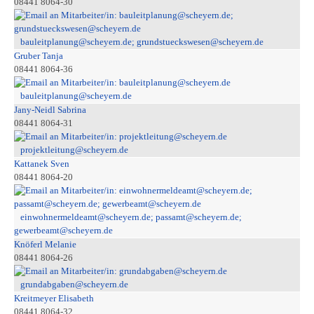
08441 8064-30
bauleitplanung@scheyern.de; grundstueckswesen@scheyern.de
Gruber Tanja
08441 8064-36
bauleitplanung@scheyern.de
Jany-Neidl Sabrina
08441 8064-31
projektleitung@scheyern.de
Kattanek Sven
08441 8064-20
einwohnermeldeamt@scheyern.de; passamt@scheyern.de;
gewerbeamt@scheyern.de
Knöferl Melanie
08441 8064-26
grundabgaben@scheyern.de
Kreitmeyer Elisabeth
08441 8064-32