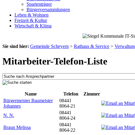
Spartenträger
Bürgerversammlungen
Leben & Wohnen
Freizeit & Kultur
Wirtschaft & Klima
Sie sind hier:
Gemeinde Scheyern
>
Rathaus & Service
>
Verwaltun
Mitarbeiter-Telefon-Liste
Name
Telefon
Zimmer
Bürgermeister Baumeister
08441
Johannes
8064-21
08441
N. N.
8064-24
08441
Braun Melissa
8064-22