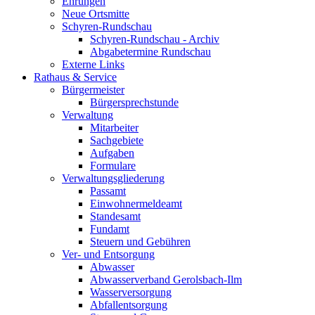
Ehrungen
Neue Ortsmitte
Schyren-Rundschau
Schyren-Rundschau - Archiv
Abgabetermine Rundschau
Externe Links
Rathaus & Service
Bürgermeister
Bürgersprechstunde
Verwaltung
Mitarbeiter
Sachgebiete
Aufgaben
Formulare
Verwaltungsgliederung
Passamt
Einwohnermeldeamt
Standesamt
Fundamt
Steuern und Gebühren
Ver- und Entsorgung
Abwasser
Abwasserverband Gerolsbach-Ilm
Wasserversorgung
Abfallentsorgung