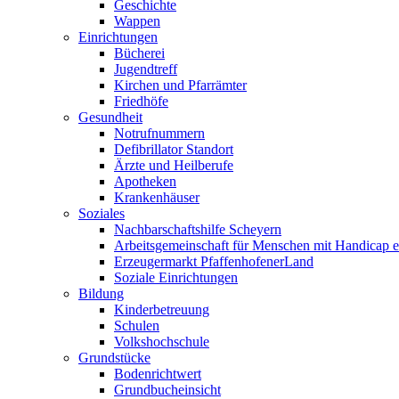
Geschichte
Wappen
Einrichtungen
Bücherei
Jugendtreff
Kirchen und Pfarrämter
Friedhöfe
Gesundheit
Notrufnummern
Defibrillator Standort
Ärzte und Heilberufe
Apotheken
Krankenhäuser
Soziales
Nachbarschaftshilfe Scheyern
Arbeitsgemeinschaft für Menschen mit Handicap e
Erzeugermarkt PfaffenhofenerLand
Soziale Einrichtungen
Bildung
Kinderbetreuung
Schulen
Volkshochschule
Grundstücke
Bodenrichtwert
Grundbucheinsicht