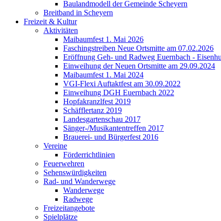
Baulandmodell der Gemeinde Scheyern
Breitband in Scheyern
Freizeit & Kultur
Aktivitäten
Maibaumfest 1. Mai 2026
Faschingstreiben Neue Ortsmitte am 07.02.2026
Eröffnung Geh- und Radweg Euernbach - Eisenhu
Einweihung der Neuen Ortsmitte am 29.09.2024
Maibaumfest 1. Mai 2024
VGI-Flexi Auftaktfest am 30.09.2022
Einweihung DGH Euernbach 2022
Hopfakranzlfest 2019
Schäfflertanz 2019
Landesgartenschau 2017
Sänger-/Musikantentreffen 2017
Brauerei- und Bürgerfest 2016
Vereine
Förderrichtlinien
Feuerwehren
Sehenswürdigkeiten
Rad- und Wanderwege
Wanderwege
Radwege
Freizeitangebote
Spielplätze