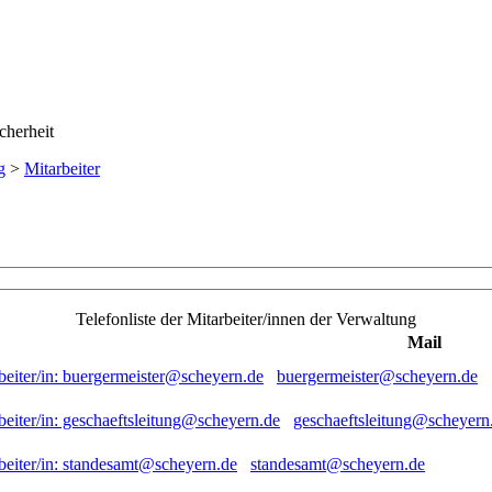
g
>
Mitarbeiter
Telefonliste der Mitarbeiter/innen der Verwaltung
Mail
buergermeister@scheyern.de
geschaeftsleitung@scheyern
standesamt@scheyern.de