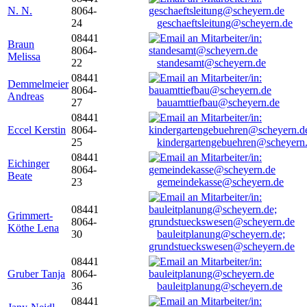
N. N.
8064-
24
geschaeftsleitung@scheyern.de
08441
Braun
8064-
Melissa
22
standesamt@scheyern.de
08441
Demmelmeier
8064-
Andreas
27
bauamttiefbau@scheyern.de
08441
Eccel Kerstin
8064-
25
kindergartengebuehren@scheyern
08441
Eichinger
8064-
Beate
23
gemeindekasse@scheyern.de
08441
Grimmert-
8064-
Köthe Lena
30
bauleitplanung@scheyern.de;
grundstueckswesen@scheyern.de
08441
Gruber Tanja
8064-
36
bauleitplanung@scheyern.de
08441