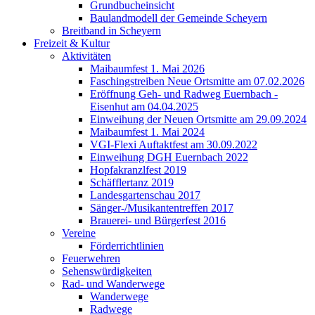
Grundbucheinsicht
Baulandmodell der Gemeinde Scheyern
Breitband in Scheyern
Freizeit & Kultur
Aktivitäten
Maibaumfest 1. Mai 2026
Faschingstreiben Neue Ortsmitte am 07.02.2026
Eröffnung Geh- und Radweg Euernbach -
Eisenhut am 04.04.2025
Einweihung der Neuen Ortsmitte am 29.09.2024
Maibaumfest 1. Mai 2024
VGI-Flexi Auftaktfest am 30.09.2022
Einweihung DGH Euernbach 2022
Hopfakranzlfest 2019
Schäfflertanz 2019
Landesgartenschau 2017
Sänger-/Musikantentreffen 2017
Brauerei- und Bürgerfest 2016
Vereine
Förderrichtlinien
Feuerwehren
Sehenswürdigkeiten
Rad- und Wanderwege
Wanderwege
Radwege