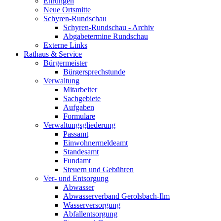
Ehrungen
Neue Ortsmitte
Schyren-Rundschau
Schyren-Rundschau - Archiv
Abgabetermine Rundschau
Externe Links
Rathaus & Service
Bürgermeister
Bürgersprechstunde
Verwaltung
Mitarbeiter
Sachgebiete
Aufgaben
Formulare
Verwaltungsgliederung
Passamt
Einwohnermeldeamt
Standesamt
Fundamt
Steuern und Gebühren
Ver- und Entsorgung
Abwasser
Abwasserverband Gerolsbach-Ilm
Wasserversorgung
Abfallentsorgung