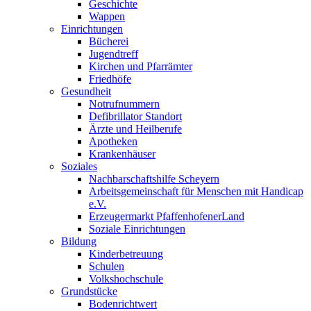
Geschichte
Wappen
Einrichtungen
Bücherei
Jugendtreff
Kirchen und Pfarrämter
Friedhöfe
Gesundheit
Notrufnummern
Defibrillator Standort
Ärzte und Heilberufe
Apotheken
Krankenhäuser
Soziales
Nachbarschaftshilfe Scheyern
Arbeitsgemeinschaft für Menschen mit Handicap
e.V.
Erzeugermarkt PfaffenhofenerLand
Soziale Einrichtungen
Bildung
Kinderbetreuung
Schulen
Volkshochschule
Grundstücke
Bodenrichtwert