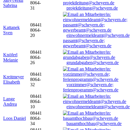
Jany-Neidl
8064-
Sabrina
31
projektleitung@scheyern.de
08441
Kattanek
8064-
Sven
20
einwohnermeldeamt@scheyern.de
passamt@scheyern.de;
gewerbeamt@scheyern.de
08441
Knöferl
8064-
Melanie
26
grundabgaben@scheyern.de
08441
Kreitmeyer
8064-
Elisabeth
32
vorzimmer@scheyern.de;
ferienprogramm@scheyern.de
08441
Lange
8064-
Andrea
10
einwohnermeldeamt@scheyern.de
08441
Loos Daniel
8064-
34
bauamthochbau@scheyern.de
08441