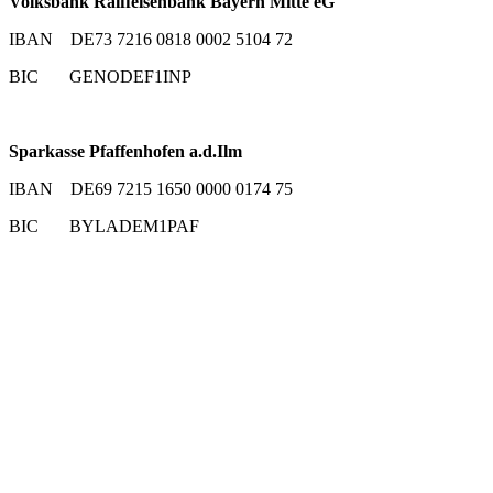
Volksbank Raiffeisenbank Bayern Mitte eG
IBAN DE73 7216 0818 0002 5104 72
BIC GENODEF1INP
Sparkasse Pfaffenhofen a.d.Ilm
IBAN DE69 7215 1650 0000 0174 75
BIC BYLADEM1PAF