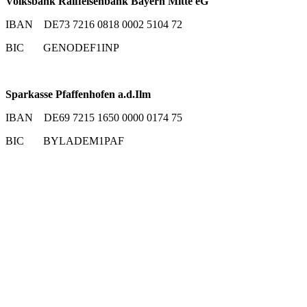
Volksbank Raiffeisenbank Bayern Mitte eG
IBAN DE73 7216 0818 0002 5104 72
BIC GENODEF1INP
Sparkasse Pfaffenhofen a.d.Ilm
IBAN DE69 7215 1650 0000 0174 75
BIC BYLADEM1PAF