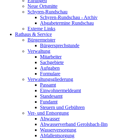
Ehrungen
Neue Ortsmitte
Schyren-Rundschau
Schyren-Rundschau - Archiv
Abgabetermine Rundschau
Externe Links
Rathaus & Service
Bürgermeister
Bürgersprechstunde
Verwaltung
Mitarbeiter
Sachgebiete
Aufgaben
Formulare
Verwaltungsgliederung
Passamt
Einwohnermeldeamt
Standesamt
Fundamt
Steuern und Gebühren
Ver- und Entsorgung
Abwasser
Abwasserverband Gerolsbach-Ilm
Wasserversorgung
Abfallentsorgung