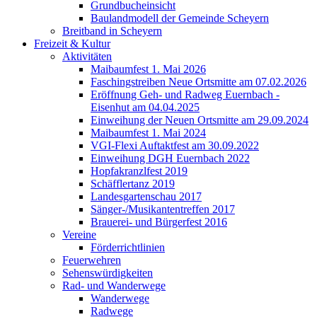
Grundbucheinsicht
Baulandmodell der Gemeinde Scheyern
Breitband in Scheyern
Freizeit & Kultur
Aktivitäten
Maibaumfest 1. Mai 2026
Faschingstreiben Neue Ortsmitte am 07.02.2026
Eröffnung Geh- und Radweg Euernbach -
Eisenhut am 04.04.2025
Einweihung der Neuen Ortsmitte am 29.09.2024
Maibaumfest 1. Mai 2024
VGI-Flexi Auftaktfest am 30.09.2022
Einweihung DGH Euernbach 2022
Hopfakranzlfest 2019
Schäfflertanz 2019
Landesgartenschau 2017
Sänger-/Musikantentreffen 2017
Brauerei- und Bürgerfest 2016
Vereine
Förderrichtlinien
Feuerwehren
Sehenswürdigkeiten
Rad- und Wanderwege
Wanderwege
Radwege