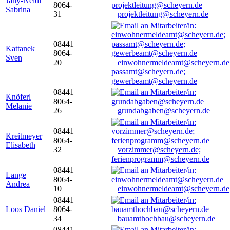
Jany-Neidl
8064-
Sabrina
31
projektleitung@scheyern.de
08441
Kattanek
8064-
Sven
20
einwohnermeldeamt@scheyern.de
passamt@scheyern.de;
gewerbeamt@scheyern.de
08441
Knöferl
8064-
Melanie
26
grundabgaben@scheyern.de
08441
Kreitmeyer
8064-
Elisabeth
32
vorzimmer@scheyern.de;
ferienprogramm@scheyern.de
08441
Lange
8064-
Andrea
10
einwohnermeldeamt@scheyern.de
08441
Loos Daniel
8064-
34
bauamthochbau@scheyern.de
08441