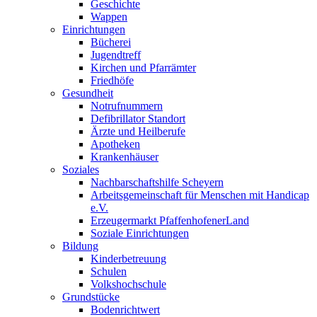
Geschichte
Wappen
Einrichtungen
Bücherei
Jugendtreff
Kirchen und Pfarrämter
Friedhöfe
Gesundheit
Notrufnummern
Defibrillator Standort
Ärzte und Heilberufe
Apotheken
Krankenhäuser
Soziales
Nachbarschaftshilfe Scheyern
Arbeitsgemeinschaft für Menschen mit Handicap
e.V.
Erzeugermarkt PfaffenhofenerLand
Soziale Einrichtungen
Bildung
Kinderbetreuung
Schulen
Volkshochschule
Grundstücke
Bodenrichtwert