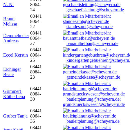
N. N.
8064-
24
geschaeftsleitung@scheyern.de
08441
Braun
8064-
Melissa
22
standesamt@scheyern.de
08441
Demmelmeier
8064-
Andreas
27
bauamttiefbau@scheyern.de
08441
Eccel Kerstin
8064-
25
kindergartengebuehren@scheyern
08441
Eichinger
8064-
Beate
23
gemeindekasse@scheyern.de
08441
Grimmert-
8064-
Köthe Lena
30
bauleitplanung@scheyern.de;
grundstueckswesen@scheyern.de
08441
Gruber Tanja
8064-
36
bauleitplanung@scheyern.de
08441