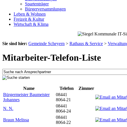
Spartenträger
Bürgerversammlungen
Leben & Wohnen
Freizeit & Kultur
Wirtschaft & Klima
Sie sind hier:
Gemeinde Scheyern
>
Rathaus & Service
>
Verwaltun
Mitarbeiter-Telefon-Liste
Name
Telefon
Zimmer
Bürgermeister Baumeister
08441
Johannes
8064-21
08441
N. N.
8064-24
08441
Braun Melissa
8064-22