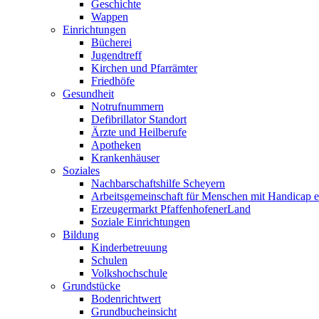
Geschichte
Wappen
Einrichtungen
Bücherei
Jugendtreff
Kirchen und Pfarrämter
Friedhöfe
Gesundheit
Notrufnummern
Defibrillator Standort
Ärzte und Heilberufe
Apotheken
Krankenhäuser
Soziales
Nachbarschaftshilfe Scheyern
Arbeitsgemeinschaft für Menschen mit Handicap e
Erzeugermarkt PfaffenhofenerLand
Soziale Einrichtungen
Bildung
Kinderbetreuung
Schulen
Volkshochschule
Grundstücke
Bodenrichtwert
Grundbucheinsicht