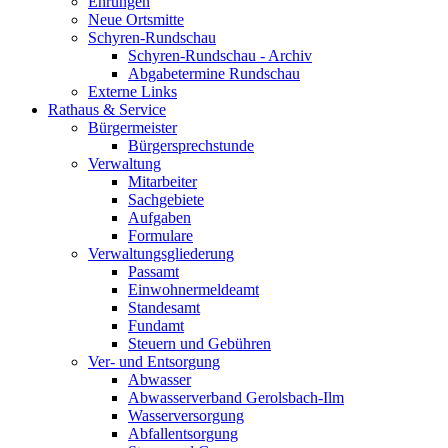
Ehrungen
Neue Ortsmitte
Schyren-Rundschau
Schyren-Rundschau - Archiv
Abgabetermine Rundschau
Externe Links
Rathaus & Service
Bürgermeister
Bürgersprechstunde
Verwaltung
Mitarbeiter
Sachgebiete
Aufgaben
Formulare
Verwaltungsgliederung
Passamt
Einwohnermeldeamt
Standesamt
Fundamt
Steuern und Gebühren
Ver- und Entsorgung
Abwasser
Abwasserverband Gerolsbach-Ilm
Wasserversorgung
Abfallentsorgung