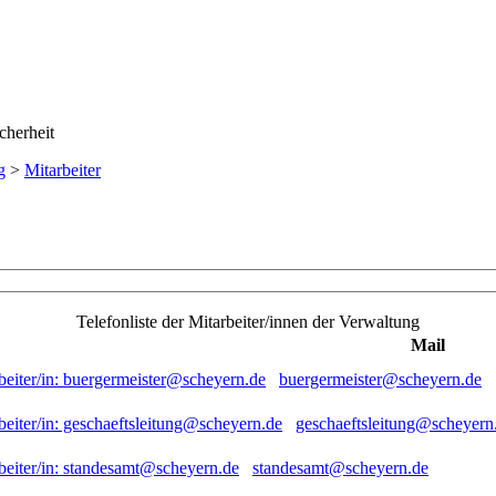
g
>
Mitarbeiter
Telefonliste der Mitarbeiter/innen der Verwaltung
Mail
buergermeister@scheyern.de
geschaeftsleitung@scheyern
standesamt@scheyern.de