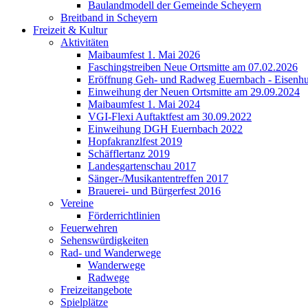
Baulandmodell der Gemeinde Scheyern
Breitband in Scheyern
Freizeit & Kultur
Aktivitäten
Maibaumfest 1. Mai 2026
Faschingstreiben Neue Ortsmitte am 07.02.2026
Eröffnung Geh- und Radweg Euernbach - Eisenhu
Einweihung der Neuen Ortsmitte am 29.09.2024
Maibaumfest 1. Mai 2024
VGI-Flexi Auftaktfest am 30.09.2022
Einweihung DGH Euernbach 2022
Hopfakranzlfest 2019
Schäfflertanz 2019
Landesgartenschau 2017
Sänger-/Musikantentreffen 2017
Brauerei- und Bürgerfest 2016
Vereine
Förderrichtlinien
Feuerwehren
Sehenswürdigkeiten
Rad- und Wanderwege
Wanderwege
Radwege
Freizeitangebote
Spielplätze