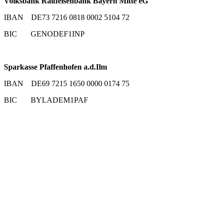
Volksbank Raiffeisenbank Bayern Mitte eG
IBAN DE73 7216 0818 0002 5104 72
BIC GENODEF1INP
Sparkasse Pfaffenhofen a.d.Ilm
IBAN DE69 7215 1650 0000 0174 75
BIC BYLADEM1PAF