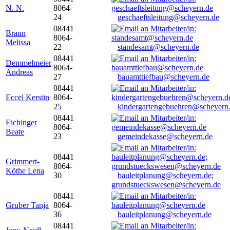
N. N.
8064-
24
geschaeftsleitung@scheyern.de
08441
Braun
8064-
Melissa
22
standesamt@scheyern.de
08441
Demmelmeier
8064-
Andreas
27
bauamttiefbau@scheyern.de
08441
Eccel Kerstin
8064-
25
kindergartengebuehren@scheyern
08441
Eichinger
8064-
Beate
23
gemeindekasse@scheyern.de
08441
Grimmert-
8064-
Köthe Lena
30
bauleitplanung@scheyern.de;
grundstueckswesen@scheyern.de
08441
Gruber Tanja
8064-
36
bauleitplanung@scheyern.de
08441