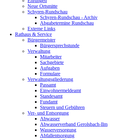
Ehrungen
Neue Ortsmitte
Schyren-Rundschau
Schyren-Rundschau - Archiv
Abgabetermine Rundschau
Externe Links
Rathaus & Service
Bürgermeister
Bürgersprechstunde
Verwaltung
Mitarbeiter
Sachgebiete
Aufgaben
Formulare
Verwaltungsgliederung
Passamt
Einwohnermeldeamt
Standesamt
Fundamt
Steuern und Gebühren
Ver- und Entsorgung
Abwasser
Abwasserverband Gerolsbach-Ilm
Wasserversorgung
Abfallentsorgung