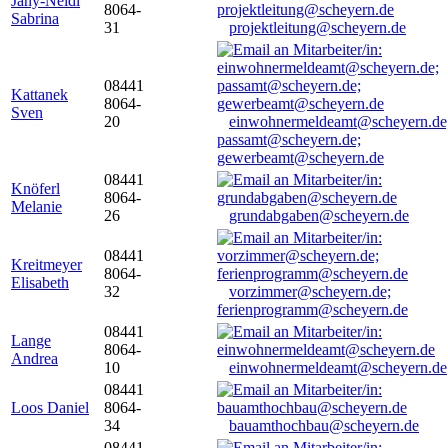
Jany-Neidl
8064-
Sabrina
31
projektleitung@scheyern.de
08441
Kattanek
8064-
Sven
20
einwohnermeldeamt@scheyern.de
passamt@scheyern.de;
gewerbeamt@scheyern.de
08441
Knöferl
8064-
Melanie
26
grundabgaben@scheyern.de
08441
Kreitmeyer
8064-
Elisabeth
32
vorzimmer@scheyern.de;
ferienprogramm@scheyern.de
08441
Lange
8064-
Andrea
10
einwohnermeldeamt@scheyern.de
08441
Loos Daniel
8064-
34
bauamthochbau@scheyern.de
08441