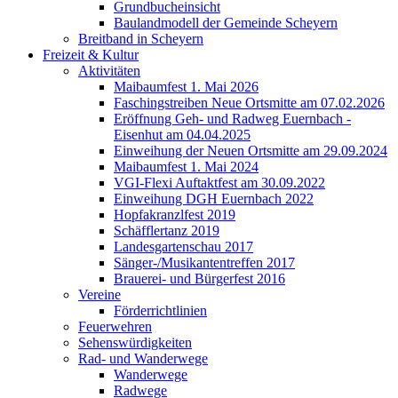
Grundbucheinsicht
Baulandmodell der Gemeinde Scheyern
Breitband in Scheyern
Freizeit & Kultur
Aktivitäten
Maibaumfest 1. Mai 2026
Faschingstreiben Neue Ortsmitte am 07.02.2026
Eröffnung Geh- und Radweg Euernbach -
Eisenhut am 04.04.2025
Einweihung der Neuen Ortsmitte am 29.09.2024
Maibaumfest 1. Mai 2024
VGI-Flexi Auftaktfest am 30.09.2022
Einweihung DGH Euernbach 2022
Hopfakranzlfest 2019
Schäfflertanz 2019
Landesgartenschau 2017
Sänger-/Musikantentreffen 2017
Brauerei- und Bürgerfest 2016
Vereine
Förderrichtlinien
Feuerwehren
Sehenswürdigkeiten
Rad- und Wanderwege
Wanderwege
Radwege