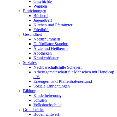
Geschichte
Wappen
Einrichtungen
Bücherei
Jugendtreff
Kirchen und Pfarrämter
Friedhöfe
Gesundheit
Notrufnummern
Defibrillator Standort
Ärzte und Heilberufe
Apotheken
Krankenhäuser
Soziales
Nachbarschaftshilfe Scheyern
Arbeitsgemeinschaft für Menschen mit Handicap
e.V.
Erzeugermarkt PfaffenhofenerLand
Soziale Einrichtungen
Bildung
Kinderbetreuung
Schulen
Volkshochschule
Grundstücke
Bodenrichtwert