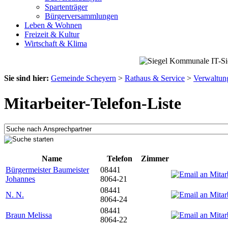
Spartenträger
Bürgerversammlungen
Leben & Wohnen
Freizeit & Kultur
Wirtschaft & Klima
Sie sind hier:
Gemeinde Scheyern
>
Rathaus & Service
>
Verwaltun
Mitarbeiter-Telefon-Liste
Name
Telefon
Zimmer
Bürgermeister Baumeister
08441
Johannes
8064-21
08441
N. N.
8064-24
08441
Braun Melissa
8064-22