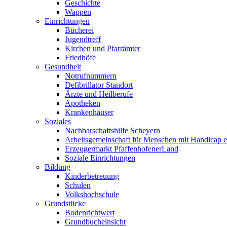
Geschichte
Wappen
Einrichtungen
Bücherei
Jugendtreff
Kirchen und Pfarrämter
Friedhöfe
Gesundheit
Notrufnummern
Defibrillator Standort
Ärzte und Heilberufe
Apotheken
Krankenhäuser
Soziales
Nachbarschaftshilfe Scheyern
Arbeitsgemeinschaft für Menschen mit Handicap e
Erzeugermarkt PfaffenhofenerLand
Soziale Einrichtungen
Bildung
Kinderbetreuung
Schulen
Volkshochschule
Grundstücke
Bodenrichtwert
Grundbucheinsicht