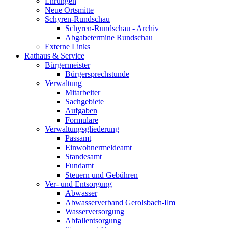
Ehrungen
Neue Ortsmitte
Schyren-Rundschau
Schyren-Rundschau - Archiv
Abgabetermine Rundschau
Externe Links
Rathaus & Service
Bürgermeister
Bürgersprechstunde
Verwaltung
Mitarbeiter
Sachgebiete
Aufgaben
Formulare
Verwaltungsgliederung
Passamt
Einwohnermeldeamt
Standesamt
Fundamt
Steuern und Gebühren
Ver- und Entsorgung
Abwasser
Abwasserverband Gerolsbach-Ilm
Wasserversorgung
Abfallentsorgung