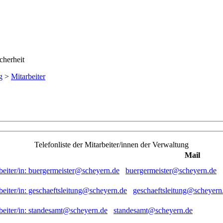
g
>
Mitarbeiter
Telefonliste der Mitarbeiter/innen der Verwaltung
Mail
buergermeister@scheyern.de
geschaeftsleitung@scheyern
standesamt@scheyern.de