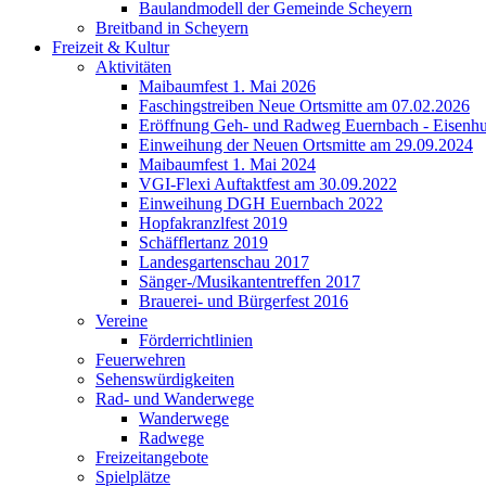
Baulandmodell der Gemeinde Scheyern
Breitband in Scheyern
Freizeit & Kultur
Aktivitäten
Maibaumfest 1. Mai 2026
Faschingstreiben Neue Ortsmitte am 07.02.2026
Eröffnung Geh- und Radweg Euernbach - Eisenhu
Einweihung der Neuen Ortsmitte am 29.09.2024
Maibaumfest 1. Mai 2024
VGI-Flexi Auftaktfest am 30.09.2022
Einweihung DGH Euernbach 2022
Hopfakranzlfest 2019
Schäfflertanz 2019
Landesgartenschau 2017
Sänger-/Musikantentreffen 2017
Brauerei- und Bürgerfest 2016
Vereine
Förderrichtlinien
Feuerwehren
Sehenswürdigkeiten
Rad- und Wanderwege
Wanderwege
Radwege
Freizeitangebote
Spielplätze