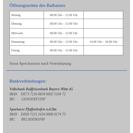
Öffnungszeiten des Rathauses
Montag
08:00 Uhr – 12:00 Uhr
Dienstag
08:00 Uhr – 12:00 Uhr
Mittwoch
08:00 Uhr – 12:00 Uhr
Donnerstag
08:00 Uhr – 12:00 Uhr
14:00 Uhr – 18:00 Uhr
Freitag
08:00 Uhr – 12:00 Uhr
Sonst Sprechzeiten nach Vereinbarung
Bankverbindungen:
Volksbank Raiffeisenbank Bayern Mitte eG
IBAN DE73 7216 0818 0002 5104 72
BIC GENODEF1INP
Sparkasse Pfaffenhofen a.d.Ilm
IBAN DE69 7215 1650 0000 0174 75
BIC BYLADEM1PAF