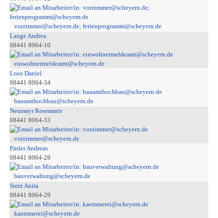
vorzimmer@scheyern.de; ferienprogramm@scheyern.de
Lange Andrea
08441 8064-10
einwohnermeldeamt@scheyern.de
Loos Daniel
08441 8064-34
bauamthochbau@scheyern.de
Neumayr Rosemarie
08441 8064-33
vorzimmer@scheyern.de
Päsler Andreas
08441 8064-28
bauverwaltung@scheyern.de
Sterz Anita
08441 8064-29
kaemmerei@scheyern.de