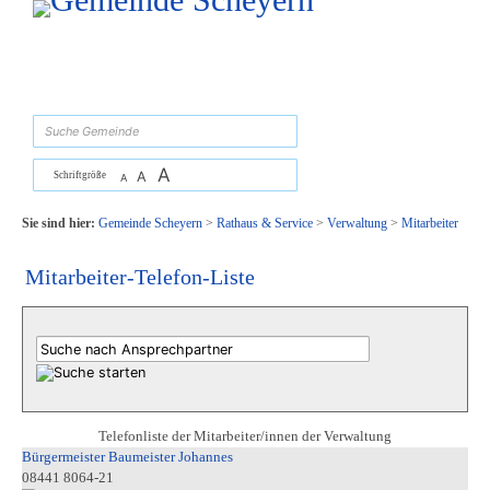
Zum Inhalt
,
zur Navigation
oder
zur Startseite
springen.
suchen
A
A
Schriftgröße
A
Sie sind hier:
Gemeinde Scheyern
>
Rathaus & Service
>
Verwaltung
>
Mitarbeiter
Mitarbeiter-Telefon-Liste
Telefonliste der Mitarbeiter/innen der Verwaltung
Bürgermeister Baumeister Johannes
08441 8064-21