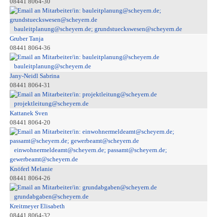
08441 8064-30
bauleitplanung@scheyern.de; grundstueckswesen@scheyern.de
Gruber Tanja
08441 8064-36
bauleitplanung@scheyern.de
Jany-Neidl Sabrina
08441 8064-31
projektleitung@scheyern.de
Kattanek Sven
08441 8064-20
einwohnermeldeamt@scheyern.de; passamt@scheyern.de;
gewerbeamt@scheyern.de
Knöferl Melanie
08441 8064-26
grundabgaben@scheyern.de
Kreitmeyer Elisabeth
08441 8064-32