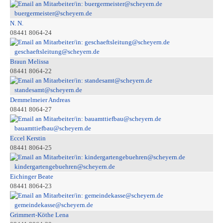
buergermeister@scheyern.de
N. N.
08441 8064-24
geschaeftsleitung@scheyern.de
Braun Melissa
08441 8064-22
standesamt@scheyern.de
Demmelmeier Andreas
08441 8064-27
bauamttiefbau@scheyern.de
Eccel Kerstin
08441 8064-25
kindergartengebuehren@scheyern.de
Eichinger Beate
08441 8064-23
gemeindekasse@scheyern.de
Grimmert-Köthe Lena