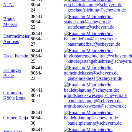
N. N.
8064-
24
geschaeftsleitung@scheyern.de
08441
Braun
8064-
Melissa
22
standesamt@scheyern.de
08441
Demmelmeier
8064-
Andreas
27
bauamttiefbau@scheyern.de
08441
Eccel Kerstin
8064-
25
kindergartengebuehren@scheyern
08441
Eichinger
8064-
Beate
23
gemeindekasse@scheyern.de
08441
Grimmert-
8064-
Köthe Lena
30
bauleitplanung@scheyern.de;
grundstueckswesen@scheyern.de
08441
Gruber Tanja
8064-
36
bauleitplanung@scheyern.de
08441