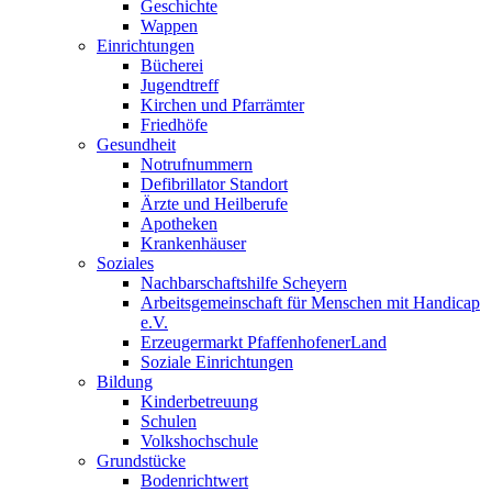
Geschichte
Wappen
Einrichtungen
Bücherei
Jugendtreff
Kirchen und Pfarrämter
Friedhöfe
Gesundheit
Notrufnummern
Defibrillator Standort
Ärzte und Heilberufe
Apotheken
Krankenhäuser
Soziales
Nachbarschaftshilfe Scheyern
Arbeitsgemeinschaft für Menschen mit Handicap
e.V.
Erzeugermarkt PfaffenhofenerLand
Soziale Einrichtungen
Bildung
Kinderbetreuung
Schulen
Volkshochschule
Grundstücke
Bodenrichtwert