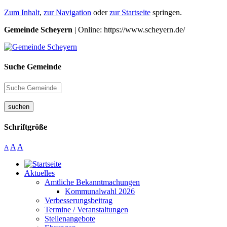
Zum Inhalt
,
zur Navigation
oder
zur Startseite
springen.
Gemeinde Scheyern
| Online: https://www.scheyern.de/
Suche Gemeinde
suchen
Schriftgröße
A
A
A
Aktuelles
Amtliche Bekanntmachungen
Kommunalwahl 2026
Verbesserungsbeitrag
Termine / Veranstaltungen
Stellenangebote