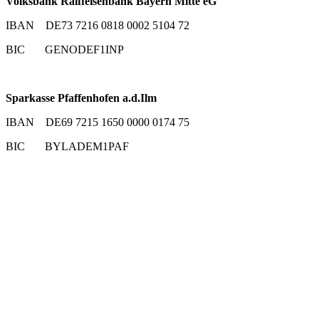
Volksbank Raiffeisenbank Bayern Mitte eG
IBAN DE73 7216 0818 0002 5104 72
BIC GENODEF1INP
Sparkasse Pfaffenhofen a.d.Ilm
IBAN DE69 7215 1650 0000 0174 75
BIC BYLADEM1PAF