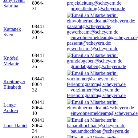
Jany-Neidl
8064-
Sabrina
31
projektleitung@scheyern.de
08441
Kattanek
8064-
Sven
20
einwohnermeldeamt@scheyern.de
passamt@scheyern.de;
gewerbeamt@scheyern.de
08441
Knöferl
8064-
Melanie
26
grundabgaben@scheyern.de
08441
Kreitmeyer
8064-
Elisabeth
32
vorzimmer@scheyern.de;
ferienprogramm@scheyern.de
08441
Lange
8064-
Andrea
10
einwohnermeldeamt@scheyern.de
08441
Loos Daniel
8064-
34
bauamthochbau@scheyern.de
08441