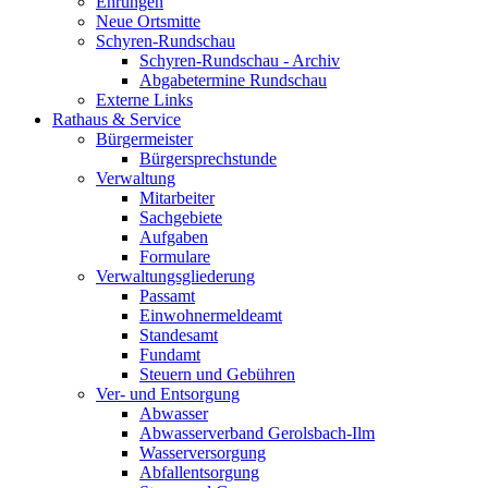
Ehrungen
Neue Ortsmitte
Schyren-Rundschau
Schyren-Rundschau - Archiv
Abgabetermine Rundschau
Externe Links
Rathaus & Service
Bürgermeister
Bürgersprechstunde
Verwaltung
Mitarbeiter
Sachgebiete
Aufgaben
Formulare
Verwaltungsgliederung
Passamt
Einwohnermeldeamt
Standesamt
Fundamt
Steuern und Gebühren
Ver- und Entsorgung
Abwasser
Abwasserverband Gerolsbach-Ilm
Wasserversorgung
Abfallentsorgung