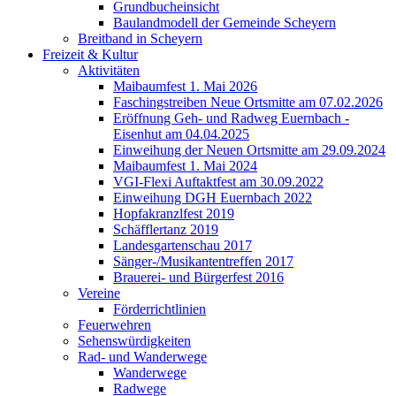
Grundbucheinsicht
Baulandmodell der Gemeinde Scheyern
Breitband in Scheyern
Freizeit & Kultur
Aktivitäten
Maibaumfest 1. Mai 2026
Faschingstreiben Neue Ortsmitte am 07.02.2026
Eröffnung Geh- und Radweg Euernbach -
Eisenhut am 04.04.2025
Einweihung der Neuen Ortsmitte am 29.09.2024
Maibaumfest 1. Mai 2024
VGI-Flexi Auftaktfest am 30.09.2022
Einweihung DGH Euernbach 2022
Hopfakranzlfest 2019
Schäfflertanz 2019
Landesgartenschau 2017
Sänger-/Musikantentreffen 2017
Brauerei- und Bürgerfest 2016
Vereine
Förderrichtlinien
Feuerwehren
Sehenswürdigkeiten
Rad- und Wanderwege
Wanderwege
Radwege