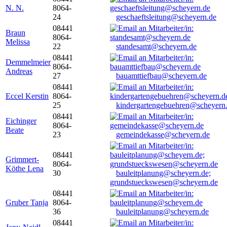
N. N.
8064-
24
geschaeftsleitung@scheyern.de
08441
Braun
8064-
Melissa
22
standesamt@scheyern.de
08441
Demmelmeier
8064-
Andreas
27
bauamttiefbau@scheyern.de
08441
Eccel Kerstin
8064-
25
kindergartengebuehren@scheyern
08441
Eichinger
8064-
Beate
23
gemeindekasse@scheyern.de
08441
Grimmert-
8064-
Köthe Lena
30
bauleitplanung@scheyern.de;
grundstueckswesen@scheyern.de
08441
Gruber Tanja
8064-
36
bauleitplanung@scheyern.de
08441