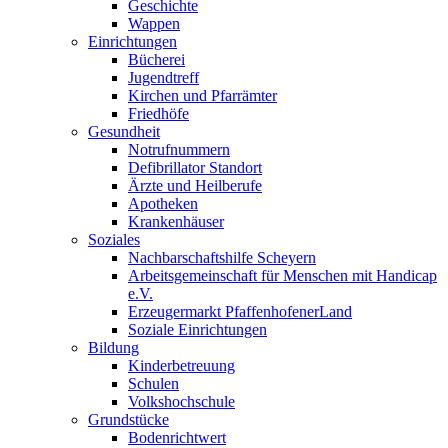
Geschichte
Wappen
Einrichtungen
Bücherei
Jugendtreff
Kirchen und Pfarrämter
Friedhöfe
Gesundheit
Notrufnummern
Defibrillator Standort
Ärzte und Heilberufe
Apotheken
Krankenhäuser
Soziales
Nachbarschaftshilfe Scheyern
Arbeitsgemeinschaft für Menschen mit Handicap
e.V.
Erzeugermarkt PfaffenhofenerLand
Soziale Einrichtungen
Bildung
Kinderbetreuung
Schulen
Volkshochschule
Grundstücke
Bodenrichtwert