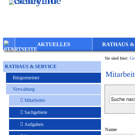
Zum Inhalt
,
zur Navigation
oder
zur Startseite
springen.
AKTUELLES
RATHAUS &
Sie sind hier:
Ge
RATHAUS & SERVICE
Mitarbeit
Bürgermeister
Verwaltung
Mitarbeiter
Sachgebiete
Aufgaben
Name