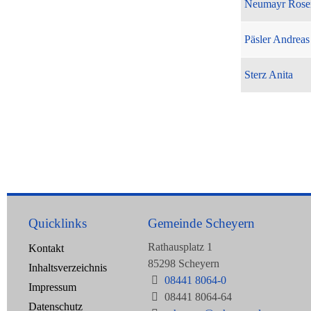
Neumayr Rose
Päsler Andreas
Sterz Anita
Quicklinks
Gemeinde Scheyern
Rathausplatz 1
Kontakt
85298 Scheyern
Inhaltsverzeichnis
08441 8064-0
Impressum
08441 8064-64
Datenschutz