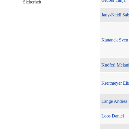
Gruber Tanja
Jany-Neidl Sab
Kattanek Sven
Knöferl Melan
Kreitmeyer Eli
Lange Andrea
Loos Daniel