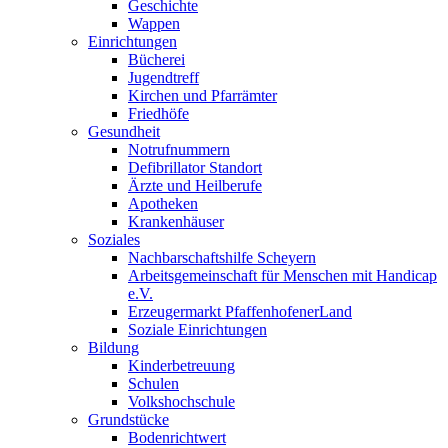
Geschichte
Wappen
Einrichtungen
Bücherei
Jugendtreff
Kirchen und Pfarrämter
Friedhöfe
Gesundheit
Notrufnummern
Defibrillator Standort
Ärzte und Heilberufe
Apotheken
Krankenhäuser
Soziales
Nachbarschaftshilfe Scheyern
Arbeitsgemeinschaft für Menschen mit Handicap
e.V.
Erzeugermarkt PfaffenhofenerLand
Soziale Einrichtungen
Bildung
Kinderbetreuung
Schulen
Volkshochschule
Grundstücke
Bodenrichtwert