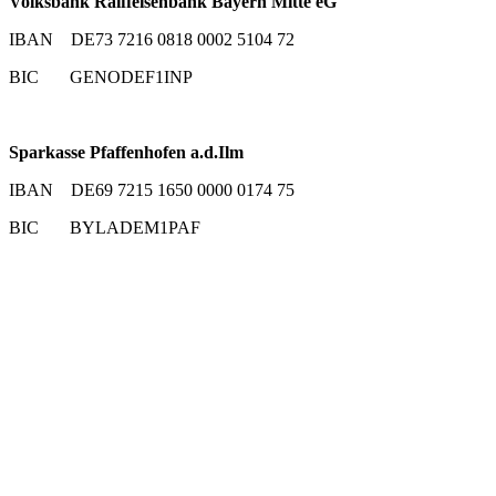
Volksbank Raiffeisenbank Bayern Mitte eG
IBAN DE73 7216 0818 0002 5104 72
BIC GENODEF1INP
Sparkasse Pfaffenhofen a.d.Ilm
IBAN DE69 7215 1650 0000 0174 75
BIC BYLADEM1PAF