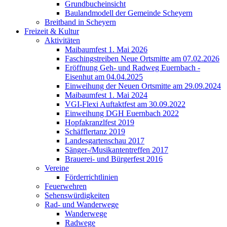
Grundbucheinsicht
Baulandmodell der Gemeinde Scheyern
Breitband in Scheyern
Freizeit & Kultur
Aktivitäten
Maibaumfest 1. Mai 2026
Faschingstreiben Neue Ortsmitte am 07.02.2026
Eröffnung Geh- und Radweg Euernbach -
Eisenhut am 04.04.2025
Einweihung der Neuen Ortsmitte am 29.09.2024
Maibaumfest 1. Mai 2024
VGI-Flexi Auftaktfest am 30.09.2022
Einweihung DGH Euernbach 2022
Hopfakranzlfest 2019
Schäfflertanz 2019
Landesgartenschau 2017
Sänger-/Musikantentreffen 2017
Brauerei- und Bürgerfest 2016
Vereine
Förderrichtlinien
Feuerwehren
Sehenswürdigkeiten
Rad- und Wanderwege
Wanderwege
Radwege