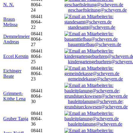
N. N.
8064-
24
geschaeftsleitung@scheyern.de
08441
Braun
8064-
Melissa
22
standesamt@scheyern.de
08441
Demmelmeier
8064-
Andreas
27
bauamttiefbau@scheyern.de
08441
Eccel Kerstin
8064-
25
kindergartengebuehren@scheyern
08441
Eichinger
8064-
Beate
23
gemeindekasse@scheyern.de
08441
Grimmert-
8064-
Köthe Lena
30
bauleitplanung@scheyern.de;
grundstueckswesen@scheyern.de
08441
Gruber Tanja
8064-
36
bauleitplanung@scheyern.de
08441