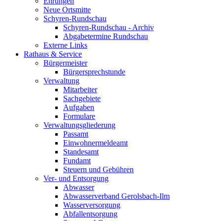
Ehrungen
Neue Ortsmitte
Schyren-Rundschau
Schyren-Rundschau - Archiv
Abgabetermine Rundschau
Externe Links
Rathaus & Service
Bürgermeister
Bürgersprechstunde
Verwaltung
Mitarbeiter
Sachgebiete
Aufgaben
Formulare
Verwaltungsgliederung
Passamt
Einwohnermeldeamt
Standesamt
Fundamt
Steuern und Gebühren
Ver- und Entsorgung
Abwasser
Abwasserverband Gerolsbach-Ilm
Wasserversorgung
Abfallentsorgung