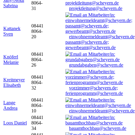
Jany-Neidl
8064-
Sabrina
31
projektleitung@scheyern.de
08441
Kattanek
8064-
Sven
20
einwohnermeldeamt@scheyern.de
passamt@scheyern.de;
gewerbeamt@scheyern.de
08441
Knöferl
8064-
Melanie
26
grundabgaben@scheyern.de
08441
Kreitmeyer
8064-
Elisabeth
32
vorzimmer@scheyern.de;
ferienprogramm@scheyern.de
08441
Lange
8064-
Andrea
10
einwohnermeldeamt@scheyern.de
08441
Loos Daniel
8064-
34
bauamthochbau@scheyern.de
08441