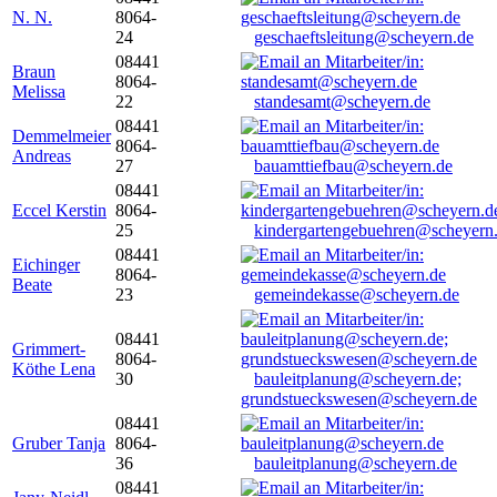
N. N.
8064-
24
geschaeftsleitung@scheyern.de
08441
Braun
8064-
Melissa
22
standesamt@scheyern.de
08441
Demmelmeier
8064-
Andreas
27
bauamttiefbau@scheyern.de
08441
Eccel Kerstin
8064-
25
kindergartengebuehren@scheyern
08441
Eichinger
8064-
Beate
23
gemeindekasse@scheyern.de
08441
Grimmert-
8064-
Köthe Lena
30
bauleitplanung@scheyern.de;
grundstueckswesen@scheyern.de
08441
Gruber Tanja
8064-
36
bauleitplanung@scheyern.de
08441