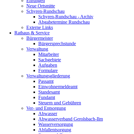
Ehrungen
Neue Ortsmitte
Schyren-Rundschau
Schyren-Rundschau - Archiv
Abgabetermine Rundschau
Externe Links
Rathaus & Service
Bürgermeister
Bürgersprechstunde
Verwaltung
Mitarbeiter
Sachgebiete
Aufgaben
Formulare
Verwaltungsgliederung
Passamt
Einwohnermeldeamt
Standesamt
Fundamt
Steuern und Gebühren
Ver- und Entsorgung
Abwasser
Abwasserverband Gerolsbach-Ilm
Wasserversorgung
Abfallentsorgung