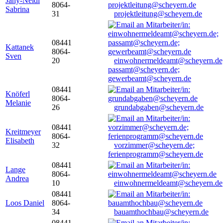
Jany-Neidl
8064-
Sabrina
31
projektleitung@scheyern.de
08441
Kattanek
8064-
Sven
20
einwohnermeldeamt@scheyern.de
passamt@scheyern.de;
gewerbeamt@scheyern.de
08441
Knöferl
8064-
Melanie
26
grundabgaben@scheyern.de
08441
Kreitmeyer
8064-
Elisabeth
32
vorzimmer@scheyern.de;
ferienprogramm@scheyern.de
08441
Lange
8064-
Andrea
10
einwohnermeldeamt@scheyern.de
08441
Loos Daniel
8064-
34
bauamthochbau@scheyern.de
08441