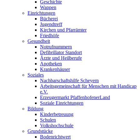
Geschichte
Wappen
Einrichtungen
Bücherei
Jugendtreff
Kirchen und Pfarrämter
Friedhöfe
Gesundheit
Notrufnummern
Defibrillator Standort
Ärzte und Heilberufe
Apotheken
Krankenhäuser
Soziales
Nachbarschaftshilfe Scheyern
Arbeitsgemeinschaft für Menschen mit Handicap
e.V.
Erzeugermarkt PfaffenhofenerLand
Soziale Einrichtungen
Bildung
Kinderbetreuung
Schulen
Volkshochschule
Grundstücke
Bodenrichtwert