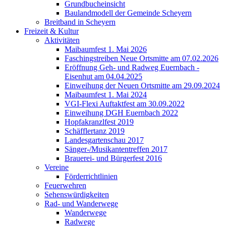
Grundbucheinsicht
Baulandmodell der Gemeinde Scheyern
Breitband in Scheyern
Freizeit & Kultur
Aktivitäten
Maibaumfest 1. Mai 2026
Faschingstreiben Neue Ortsmitte am 07.02.2026
Eröffnung Geh- und Radweg Euernbach -
Eisenhut am 04.04.2025
Einweihung der Neuen Ortsmitte am 29.09.2024
Maibaumfest 1. Mai 2024
VGI-Flexi Auftaktfest am 30.09.2022
Einweihung DGH Euernbach 2022
Hopfakranzlfest 2019
Schäfflertanz 2019
Landesgartenschau 2017
Sänger-/Musikantentreffen 2017
Brauerei- und Bürgerfest 2016
Vereine
Förderrichtlinien
Feuerwehren
Sehenswürdigkeiten
Rad- und Wanderwege
Wanderwege
Radwege