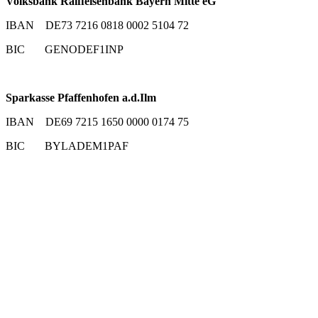
Volksbank Raiffeisenbank Bayern Mitte eG
IBAN DE73 7216 0818 0002 5104 72
BIC GENODEF1INP
Sparkasse Pfaffenhofen a.d.Ilm
IBAN DE69 7215 1650 0000 0174 75
BIC BYLADEM1PAF