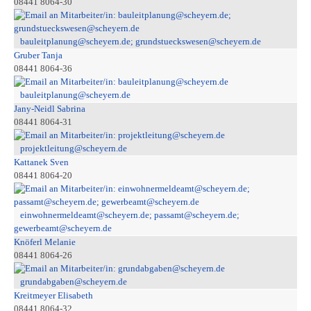
08441 8064-30
bauleitplanung@scheyern.de; grundstueckswesen@scheyern.de
Gruber Tanja
08441 8064-36
bauleitplanung@scheyern.de
Jany-Neidl Sabrina
08441 8064-31
projektleitung@scheyern.de
Kattanek Sven
08441 8064-20
einwohnermeldeamt@scheyern.de; passamt@scheyern.de;
gewerbeamt@scheyern.de
Knöferl Melanie
08441 8064-26
grundabgaben@scheyern.de
Kreitmeyer Elisabeth
08441 8064-32