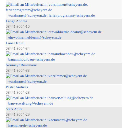
vorzimmer@scheyern.de; ferienprogramm@scheyern.de
Lange Andrea
08441 8064-10
einwohnermeldeamt@scheyern.de
Loos Daniel
08441 8064-34
bauamthochbau@scheyern.de
Neumayr Rosemarie
08441 8064-33
vorzimmer@scheyern.de
Päsler Andreas
08441 8064-28
bauverwaltung@scheyern.de
Sterz Anita
08441 8064-29
kaemmerei@scheyern.de