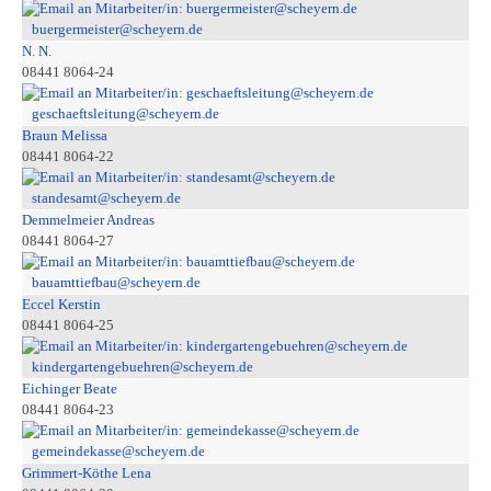
buergermeister@scheyern.de
N. N.
08441 8064-24
geschaeftsleitung@scheyern.de
Braun Melissa
08441 8064-22
standesamt@scheyern.de
Demmelmeier Andreas
08441 8064-27
bauamttiefbau@scheyern.de
Eccel Kerstin
08441 8064-25
kindergartengebuehren@scheyern.de
Eichinger Beate
08441 8064-23
gemeindekasse@scheyern.de
Grimmert-Köthe Lena