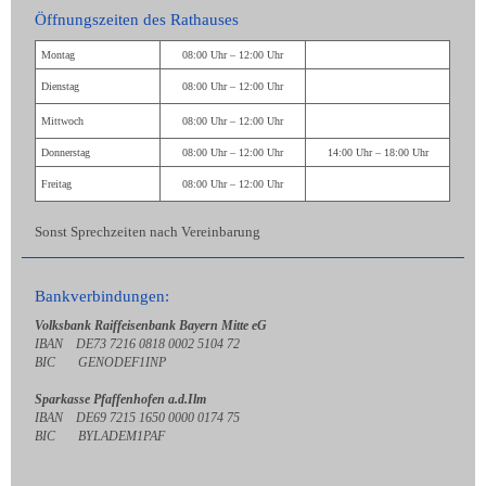
Öffnungszeiten des Rathauses
Montag
08:00 Uhr – 12:00 Uhr
Dienstag
08:00 Uhr – 12:00 Uhr
Mittwoch
08:00 Uhr – 12:00 Uhr
Donnerstag
08:00 Uhr – 12:00 Uhr
14:00 Uhr – 18:00 Uhr
Freitag
08:00 Uhr – 12:00 Uhr
Sonst Sprechzeiten nach Vereinbarung
Bankverbindungen:
Volksbank Raiffeisenbank Bayern Mitte eG
IBAN DE73 7216 0818 0002 5104 72
BIC GENODEF1INP
Sparkasse Pfaffenhofen a.d.Ilm
IBAN DE69 7215 1650 0000 0174 75
BIC BYLADEM1PAF