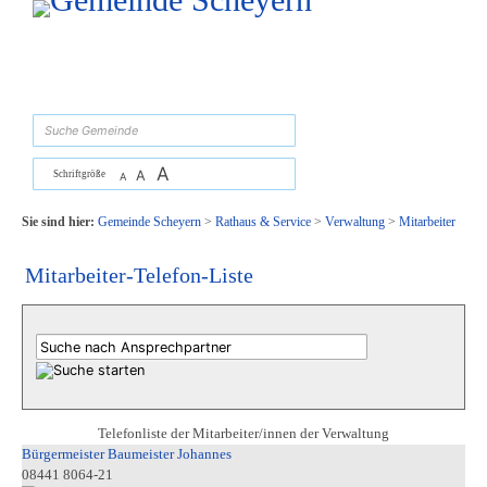
Zum Inhalt
,
zur Navigation
oder
zur Startseite
springen.
suchen
A
A
Schriftgröße
A
Sie sind hier:
Gemeinde Scheyern
>
Rathaus & Service
>
Verwaltung
>
Mitarbeiter
Mitarbeiter-Telefon-Liste
Telefonliste der Mitarbeiter/innen der Verwaltung
Bürgermeister Baumeister Johannes
08441 8064-21