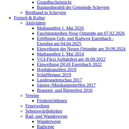
Grundbucheinsicht
Baulandmodell der Gemeinde Scheyern
Breitband in Scheyern
Freizeit & Kultur
Aktivitäten
Maibaumfest 1. Mai 2026
Faschingstreiben Neue Ortsmitte am 07.02.2026
Eröffnung Geh- und Radweg Euernbach -
Eisenhut am 04.04.2025
Einweihung der Neuen Ortsmitte am 29.09.2024
Maibaumfest 1. Mai 2024
VGI-Flexi Auftaktfest am 30.09.2022
Einweihung DGH Euernbach 2022
Hopfakranzlfest 2019
Schäfflertanz 2019
Landesgartenschau 2017
Sänger-/Musikantentreffen 2017
Brauerei- und Bürgerfest 2016
Vereine
Förderrichtlinien
Feuerwehren
Sehenswürdigkeiten
Rad- und Wanderwege
Wanderwege
Radwege