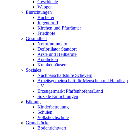
Geschichte
Wappen
Einrichtungen
Bücherei
Jugendtreff
Kirchen und Pfarrämter
Friedhöfe
Gesundheit
Notrufnummern
Defibrillator Standort
Ärzte und Heilberufe
Apotheken
Krankenhäuser
Soziales
Nachbarschaftshilfe Scheyern
Arbeitsgemeinschaft für Menschen mit Handicap
e.V.
Erzeugermarkt PfaffenhofenerLand
Soziale Einrichtungen
Bildung
Kinderbetreuung
Schulen
Volkshochschule
Grundstücke
Bodenrichtwert