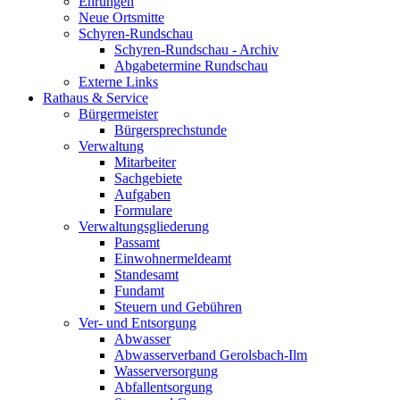
Ehrungen
Neue Ortsmitte
Schyren-Rundschau
Schyren-Rundschau - Archiv
Abgabetermine Rundschau
Externe Links
Rathaus & Service
Bürgermeister
Bürgersprechstunde
Verwaltung
Mitarbeiter
Sachgebiete
Aufgaben
Formulare
Verwaltungsgliederung
Passamt
Einwohnermeldeamt
Standesamt
Fundamt
Steuern und Gebühren
Ver- und Entsorgung
Abwasser
Abwasserverband Gerolsbach-Ilm
Wasserversorgung
Abfallentsorgung