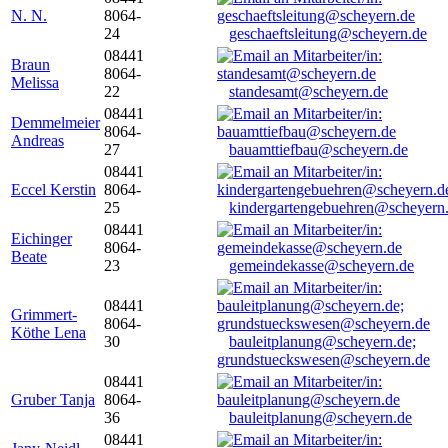
N. N.
8064-
24
geschaeftsleitung@scheyern.de
08441
Braun
8064-
Melissa
22
standesamt@scheyern.de
08441
Demmelmeier
8064-
Andreas
27
bauamttiefbau@scheyern.de
08441
Eccel Kerstin
8064-
25
kindergartengebuehren@scheyern
08441
Eichinger
8064-
Beate
23
gemeindekasse@scheyern.de
08441
Grimmert-
8064-
Köthe Lena
30
bauleitplanung@scheyern.de;
grundstueckswesen@scheyern.de
08441
Gruber Tanja
8064-
36
bauleitplanung@scheyern.de
08441