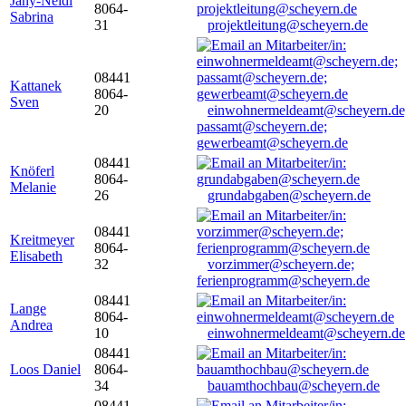
Jany-Neidl
8064-
Sabrina
31
projektleitung@scheyern.de
08441
Kattanek
8064-
Sven
20
einwohnermeldeamt@scheyern.de
passamt@scheyern.de;
gewerbeamt@scheyern.de
08441
Knöferl
8064-
Melanie
26
grundabgaben@scheyern.de
08441
Kreitmeyer
8064-
Elisabeth
32
vorzimmer@scheyern.de;
ferienprogramm@scheyern.de
08441
Lange
8064-
Andrea
10
einwohnermeldeamt@scheyern.de
08441
Loos Daniel
8064-
34
bauamthochbau@scheyern.de
08441