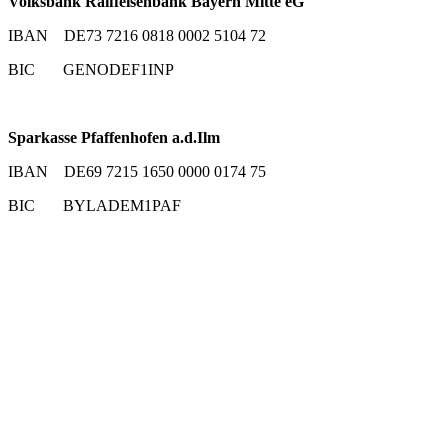
Volksbank Raiffeisenbank Bayern Mitte eG
IBAN DE73 7216 0818 0002 5104 72
BIC GENODEF1INP
Sparkasse Pfaffenhofen a.d.Ilm
IBAN DE69 7215 1650 0000 0174 75
BIC BYLADEM1PAF