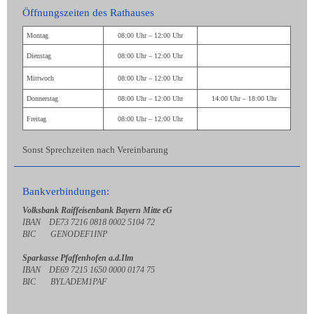
Öffnungszeiten des Rathauses
Montag
08:00 Uhr – 12:00 Uhr
Dienstag
08:00 Uhr – 12:00 Uhr
Mittwoch
08:00 Uhr – 12:00 Uhr
Donnerstag
08:00 Uhr – 12:00 Uhr
14:00 Uhr – 18:00 Uhr
Freitag
08:00 Uhr – 12:00 Uhr
Sonst Sprechzeiten nach Vereinbarung
Bankverbindungen:
Volksbank Raiffeisenbank Bayern Mitte eG
IBAN DE73 7216 0818 0002 5104 72
BIC GENODEF1INP
Sparkasse Pfaffenhofen a.d.Ilm
IBAN DE69 7215 1650 0000 0174 75
BIC BYLADEM1PAF