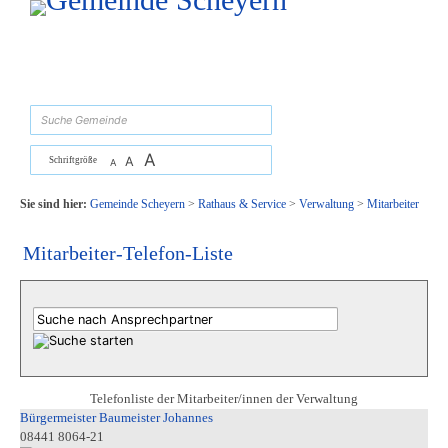
Zum Inhalt
,
zur Navigation
oder
zur Startseite
springen.
suchen
A
A
Schriftgröße
A
Sie sind hier:
Gemeinde Scheyern
>
Rathaus & Service
>
Verwaltung
>
Mitarbeiter
Mitarbeiter-Telefon-Liste
Telefonliste der Mitarbeiter/innen der Verwaltung
Bürgermeister Baumeister Johannes
08441 8064-21