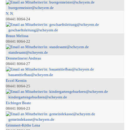
buergermeister@scheyern.de
N. N.
08441 8064-24
geschaeftsleitung@scheyern.de
Braun Melissa
08441 8064-22
standesamt@scheyern.de
Demmelmeier Andreas
08441 8064-27
bauamttiefbau@scheyern.de
Eccel Kerstin
08441 8064-25
kindergartengebuehren@scheyern.de
Eichinger Beate
08441 8064-23
gemeindekasse@scheyern.de
Grimmert-Köthe Lena