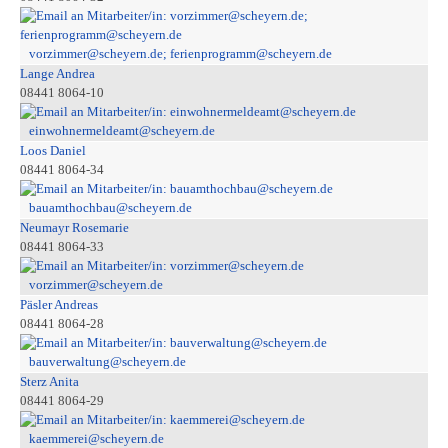
vorzimmer@scheyern.de; ferienprogramm@scheyern.de
Lange Andrea
08441 8064-10
einwohnermeldeamt@scheyern.de
Loos Daniel
08441 8064-34
bauamthochbau@scheyern.de
Neumayr Rosemarie
08441 8064-33
vorzimmer@scheyern.de
Päsler Andreas
08441 8064-28
bauverwaltung@scheyern.de
Sterz Anita
08441 8064-29
kaemmerei@scheyern.de