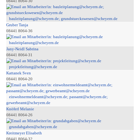
08441 8064-30
bauleitplanung@scheyern.de; grundstueckswesen@scheyern.de
Gruber Tanja
08441 8064-36
bauleitplanung@scheyern.de
Jany-Neidl Sabrina
08441 8064-31
projektleitung@scheyern.de
Kattanek Sven
08441 8064-20
einwohnermeldeamt@scheyern.de; passamt@scheyern.de;
gewerbeamt@scheyern.de
Knöferl Melanie
08441 8064-26
grundabgaben@scheyern.de
Kreitmeyer Elisabeth
08441 8064-32