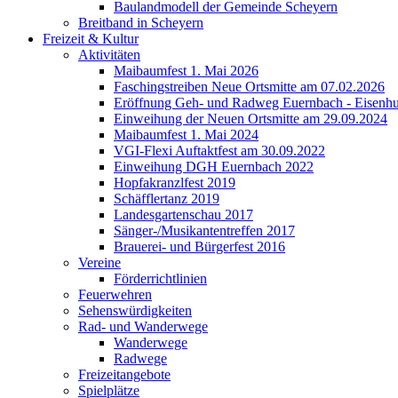
Baulandmodell der Gemeinde Scheyern
Breitband in Scheyern
Freizeit & Kultur
Aktivitäten
Maibaumfest 1. Mai 2026
Faschingstreiben Neue Ortsmitte am 07.02.2026
Eröffnung Geh- und Radweg Euernbach - Eisenhu
Einweihung der Neuen Ortsmitte am 29.09.2024
Maibaumfest 1. Mai 2024
VGI-Flexi Auftaktfest am 30.09.2022
Einweihung DGH Euernbach 2022
Hopfakranzlfest 2019
Schäfflertanz 2019
Landesgartenschau 2017
Sänger-/Musikantentreffen 2017
Brauerei- und Bürgerfest 2016
Vereine
Förderrichtlinien
Feuerwehren
Sehenswürdigkeiten
Rad- und Wanderwege
Wanderwege
Radwege
Freizeitangebote
Spielplätze