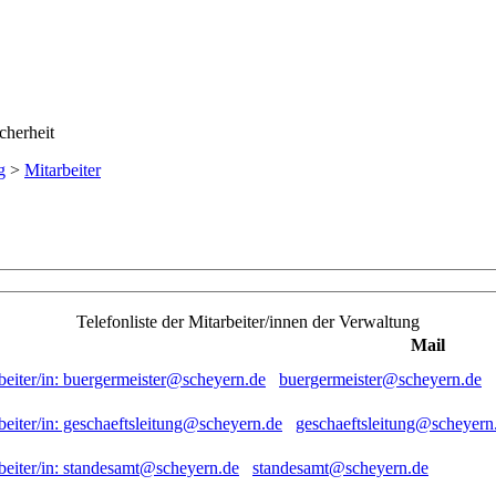
g
>
Mitarbeiter
Telefonliste der Mitarbeiter/innen der Verwaltung
Mail
buergermeister@scheyern.de
geschaeftsleitung@scheyern
standesamt@scheyern.de