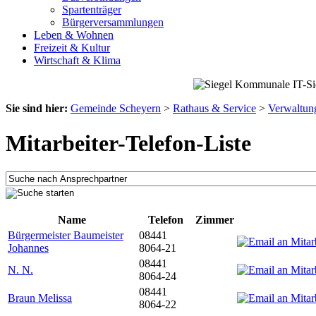
Spartenträger
Bürgerversammlungen
Leben & Wohnen
Freizeit & Kultur
Wirtschaft & Klima
Sie sind hier:
Gemeinde Scheyern
>
Rathaus & Service
>
Verwaltun
Mitarbeiter-Telefon-Liste
Name
Telefon
Zimmer
Bürgermeister Baumeister
08441
Johannes
8064-21
08441
N. N.
8064-24
08441
Braun Melissa
8064-22