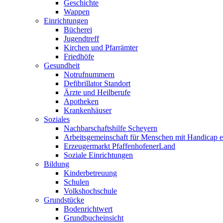
Geschichte
Wappen
Einrichtungen
Bücherei
Jugendtreff
Kirchen und Pfarrämter
Friedhöfe
Gesundheit
Notrufnummern
Defibrillator Standort
Ärzte und Heilberufe
Apotheken
Krankenhäuser
Soziales
Nachbarschaftshilfe Scheyern
Arbeitsgemeinschaft für Menschen mit Handicap e
Erzeugermarkt PfaffenhofenerLand
Soziale Einrichtungen
Bildung
Kinderbetreuung
Schulen
Volkshochschule
Grundstücke
Bodenrichtwert
Grundbucheinsicht