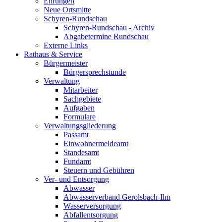
Ehrungen
Neue Ortsmitte
Schyren-Rundschau
Schyren-Rundschau - Archiv
Abgabetermine Rundschau
Externe Links
Rathaus & Service
Bürgermeister
Bürgersprechstunde
Verwaltung
Mitarbeiter
Sachgebiete
Aufgaben
Formulare
Verwaltungsgliederung
Passamt
Einwohnermeldeamt
Standesamt
Fundamt
Steuern und Gebühren
Ver- und Entsorgung
Abwasser
Abwasserverband Gerolsbach-Ilm
Wasserversorgung
Abfallentsorgung