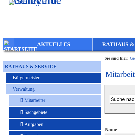
Zum Inhalt
,
zur Navigation
oder
zur Startseite
springen.
AKTUELLES
RATHAUS &
Sie sind hier:
Ge
RATHAUS & SERVICE
Mitarbeit
Bürgermeister
Verwaltung
Mitarbeiter
Sachgebiete
Aufgaben
Name