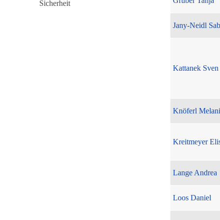
Gruber Tanja
Jany-Neidl Sab
Kattanek Sven
Knöferl Melan
Kreitmeyer Eli
Lange Andrea
Loos Daniel