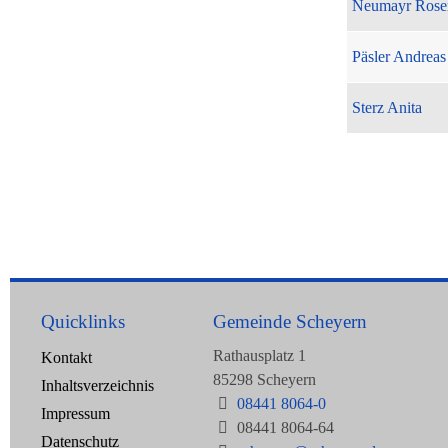
Neumayr Rose
Päsler Andreas
Sterz Anita
Quicklinks
Gemeinde Scheyern
Rathausplatz 1
Kontakt
85298 Scheyern
Inhaltsverzeichnis
08441 8064-0
Impressum
08441 8064-64
Datenschutz