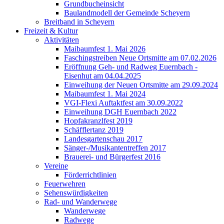
Grundbucheinsicht
Baulandmodell der Gemeinde Scheyern
Breitband in Scheyern
Freizeit & Kultur
Aktivitäten
Maibaumfest 1. Mai 2026
Faschingstreiben Neue Ortsmitte am 07.02.2026
Eröffnung Geh- und Radweg Euernbach -
Eisenhut am 04.04.2025
Einweihung der Neuen Ortsmitte am 29.09.2024
Maibaumfest 1. Mai 2024
VGI-Flexi Auftaktfest am 30.09.2022
Einweihung DGH Euernbach 2022
Hopfakranzlfest 2019
Schäfflertanz 2019
Landesgartenschau 2017
Sänger-/Musikantentreffen 2017
Brauerei- und Bürgerfest 2016
Vereine
Förderrichtlinien
Feuerwehren
Sehenswürdigkeiten
Rad- und Wanderwege
Wanderwege
Radwege