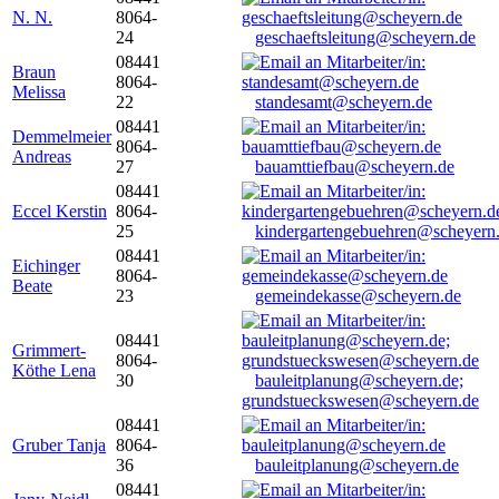
N. N.
8064-
24
geschaeftsleitung@scheyern.de
08441
Braun
8064-
Melissa
22
standesamt@scheyern.de
08441
Demmelmeier
8064-
Andreas
27
bauamttiefbau@scheyern.de
08441
Eccel Kerstin
8064-
25
kindergartengebuehren@scheyern
08441
Eichinger
8064-
Beate
23
gemeindekasse@scheyern.de
08441
Grimmert-
8064-
Köthe Lena
30
bauleitplanung@scheyern.de;
grundstueckswesen@scheyern.de
08441
Gruber Tanja
8064-
36
bauleitplanung@scheyern.de
08441