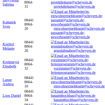
Jany-Neidl
8064-
Sabrina
31
projektleitung@scheyern.de
08441
Kattanek
8064-
Sven
20
einwohnermeldeamt@scheyern.de
passamt@scheyern.de;
gewerbeamt@scheyern.de
08441
Knöferl
8064-
Melanie
26
grundabgaben@scheyern.de
08441
Kreitmeyer
8064-
Elisabeth
32
vorzimmer@scheyern.de;
ferienprogramm@scheyern.de
08441
Lange
8064-
Andrea
10
einwohnermeldeamt@scheyern.de
08441
Loos Daniel
8064-
34
bauamthochbau@scheyern.de
08441