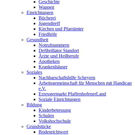
Geschichte
Wappen
Einrichtungen
Bücherei
Jugendtreff
Kirchen und Pfarrämter
Friedhöfe
Gesundheit
Notrufnummern
Defibrillator Standort
Ärzte und Heilberufe
Apotheken
Krankenhäuser
Soziales
Nachbarschaftshilfe Scheyern
Arbeitsgemeinschaft für Menschen mit Handicap
e.V.
Erzeugermarkt PfaffenhofenerLand
Soziale Einrichtungen
Bildung
Kinderbetreuung
Schulen
Volkshochschule
Grundstücke
Bodenrichtwert