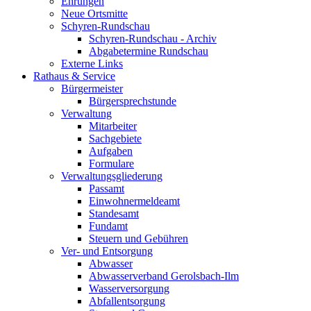
Ehrungen
Neue Ortsmitte
Schyren-Rundschau
Schyren-Rundschau - Archiv
Abgabetermine Rundschau
Externe Links
Rathaus & Service
Bürgermeister
Bürgersprechstunde
Verwaltung
Mitarbeiter
Sachgebiete
Aufgaben
Formulare
Verwaltungsgliederung
Passamt
Einwohnermeldeamt
Standesamt
Fundamt
Steuern und Gebühren
Ver- und Entsorgung
Abwasser
Abwasserverband Gerolsbach-Ilm
Wasserversorgung
Abfallentsorgung