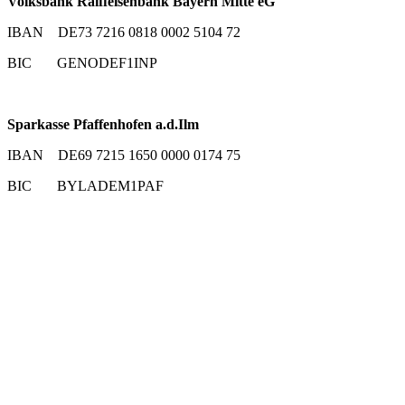
Volksbank Raiffeisenbank Bayern Mitte eG
IBAN DE73 7216 0818 0002 5104 72
BIC GENODEF1INP
Sparkasse Pfaffenhofen a.d.Ilm
IBAN DE69 7215 1650 0000 0174 75
BIC BYLADEM1PAF