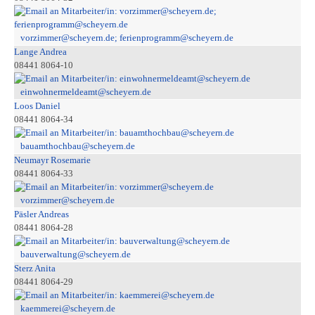
vorzimmer@scheyern.de; ferienprogramm@scheyern.de
Lange Andrea
08441 8064-10
einwohnermeldeamt@scheyern.de
Loos Daniel
08441 8064-34
bauamthochbau@scheyern.de
Neumayr Rosemarie
08441 8064-33
vorzimmer@scheyern.de
Päsler Andreas
08441 8064-28
bauverwaltung@scheyern.de
Sterz Anita
08441 8064-29
kaemmerei@scheyern.de