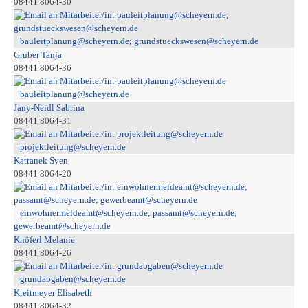
08441 8064-30
bauleitplanung@scheyern.de; grundstueckswesen@scheyern.de
Gruber Tanja
08441 8064-36
bauleitplanung@scheyern.de
Jany-Neidl Sabrina
08441 8064-31
projektleitung@scheyern.de
Kattanek Sven
08441 8064-20
einwohnermeldeamt@scheyern.de; passamt@scheyern.de;
gewerbeamt@scheyern.de
Knöferl Melanie
08441 8064-26
grundabgaben@scheyern.de
Kreitmeyer Elisabeth
08441 8064-32