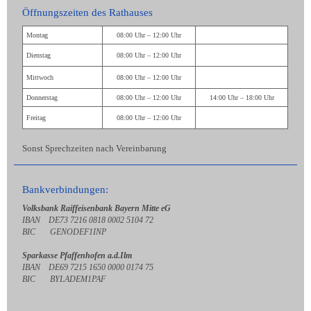
Öffnungszeiten des Rathauses
Montag
08:00 Uhr – 12:00 Uhr
Dienstag
08:00 Uhr – 12:00 Uhr
Mittwoch
08:00 Uhr – 12:00 Uhr
Donnerstag
08:00 Uhr – 12:00 Uhr
14:00 Uhr – 18:00 Uhr
Freitag
08:00 Uhr – 12:00 Uhr
Sonst Sprechzeiten nach Vereinbarung
Bankverbindungen:
Volksbank Raiffeisenbank Bayern Mitte eG
IBAN DE73 7216 0818 0002 5104 72
BIC GENODEF1INP
Sparkasse Pfaffenhofen a.d.Ilm
IBAN DE69 7215 1650 0000 0174 75
BIC BYLADEM1PAF