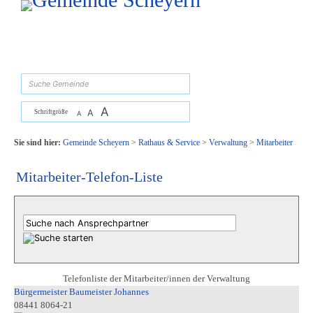
Zum Inhalt
,
zur Navigation
oder
zur Startseite
springen.
suchen
A
A
Schriftgröße
A
Sie sind hier:
Gemeinde Scheyern
>
Rathaus & Service
>
Verwaltung
>
Mitarbeiter
Mitarbeiter-Telefon-Liste
Telefonliste der Mitarbeiter/innen der Verwaltung
Bürgermeister Baumeister Johannes
08441 8064-21