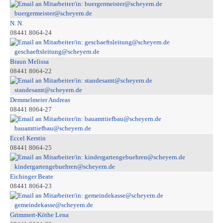
buergermeister@scheyern.de
N. N.
08441 8064-24
geschaeftsleitung@scheyern.de
Braun Melissa
08441 8064-22
standesamt@scheyern.de
Demmelmeier Andreas
08441 8064-27
bauamttiefbau@scheyern.de
Eccel Kerstin
08441 8064-25
kindergartengebuehren@scheyern.de
Eichinger Beate
08441 8064-23
gemeindekasse@scheyern.de
Grimmert-Köthe Lena