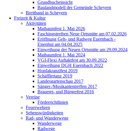
Grundbucheinsicht
Baulandmodell der Gemeinde Scheyern
Breitband in Scheyern
Freizeit & Kultur
Aktivitäten
Maibaumfest 1. Mai 2026
Faschingstreiben Neue Ortsmitte am 07.02.2026
Eröffnung Geh- und Radweg Euernbach -
Eisenhut am 04.04.2025
Einweihung der Neuen Ortsmitte am 29.09.2024
Maibaumfest 1. Mai 2024
VGI-Flexi Auftaktfest am 30.09.2022
Einweihung DGH Euernbach 2022
Hopfakranzlfest 2019
Schäfflertanz 2019
Landesgartenschau 2017
Sänger-/Musikantentreffen 2017
Brauerei- und Bürgerfest 2016
Vereine
Förderrichtlinien
Feuerwehren
Sehenswürdigkeiten
Rad- und Wanderwege
Wanderwege
Radwege