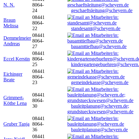
N. N.
8064-
24
geschaeftsleitung@scheyern.de
08441
Braun
8064-
Melissa
22
standesamt@scheyern.de
08441
Demmelmeier
8064-
Andreas
27
bauamttiefbau@scheyern.de
08441
Eccel Kerstin
8064-
25
kindergartengebuehren@scheyern
08441
Eichinger
8064-
Beate
23
gemeindekasse@scheyern.de
08441
Grimmert-
8064-
Köthe Lena
30
bauleitplanung@scheyern.de;
grundstueckswesen@scheyern.de
08441
Gruber Tanja
8064-
36
bauleitplanung@scheyern.de
08441