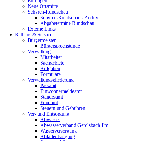
Ehrungen
Neue Ortsmitte
Schyren-Rundschau
Schyren-Rundschau - Archiv
Abgabetermine Rundschau
Externe Links
Rathaus & Service
Bürgermeister
Bürgersprechstunde
Verwaltung
Mitarbeiter
Sachgebiete
Aufgaben
Formulare
Verwaltungsgliederung
Passamt
Einwohnermeldeamt
Standesamt
Fundamt
Steuern und Gebühren
Ver- und Entsorgung
Abwasser
Abwasserverband Gerolsbach-Ilm
Wasserversorgung
Abfallentsorgung