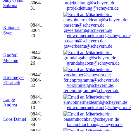
Jany-Neidl
8064-
Sabrina
31
projektleitung@scheyern.de
08441
Kattanek
8064-
Sven
20
einwohnermeldeamt@scheyern.de
passamt@scheyern.de;
gewerbeamt@scheyern.de
08441
Knöferl
8064-
Melanie
26
grundabgaben@scheyern.de
08441
Kreitmeyer
8064-
Elisabeth
32
vorzimmer@scheyern.de;
ferienprogramm@scheyern.de
08441
Lange
8064-
Andrea
10
einwohnermeldeamt@scheyern.de
08441
Loos Daniel
8064-
34
bauamthochbau@scheyern.de
08441