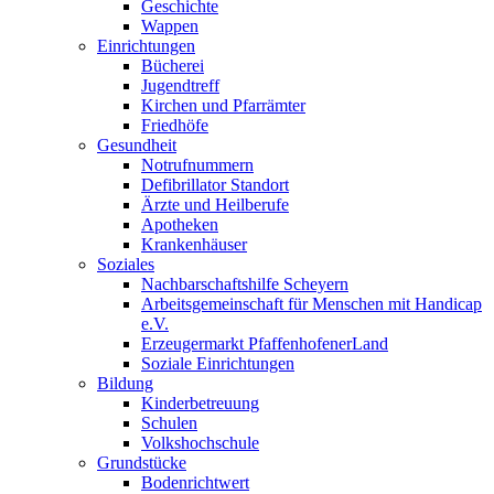
Geschichte
Wappen
Einrichtungen
Bücherei
Jugendtreff
Kirchen und Pfarrämter
Friedhöfe
Gesundheit
Notrufnummern
Defibrillator Standort
Ärzte und Heilberufe
Apotheken
Krankenhäuser
Soziales
Nachbarschaftshilfe Scheyern
Arbeitsgemeinschaft für Menschen mit Handicap
e.V.
Erzeugermarkt PfaffenhofenerLand
Soziale Einrichtungen
Bildung
Kinderbetreuung
Schulen
Volkshochschule
Grundstücke
Bodenrichtwert