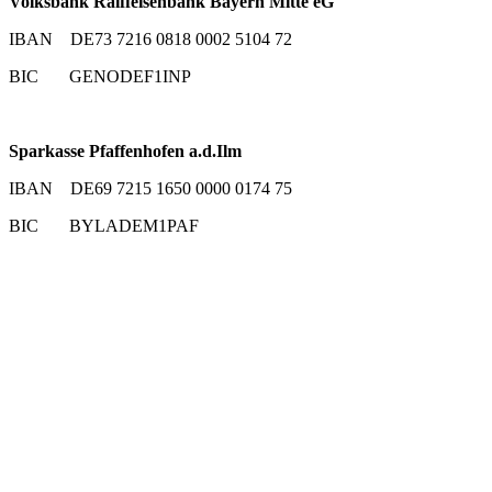
Volksbank Raiffeisenbank Bayern Mitte eG
IBAN DE73 7216 0818 0002 5104 72
BIC GENODEF1INP
Sparkasse Pfaffenhofen a.d.Ilm
IBAN DE69 7215 1650 0000 0174 75
BIC BYLADEM1PAF