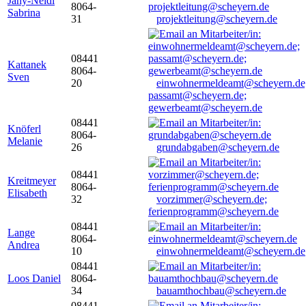
Jany-Neidl
8064-
Sabrina
31
projektleitung@scheyern.de
08441
Kattanek
8064-
Sven
20
einwohnermeldeamt@scheyern.de
passamt@scheyern.de;
gewerbeamt@scheyern.de
08441
Knöferl
8064-
Melanie
26
grundabgaben@scheyern.de
08441
Kreitmeyer
8064-
Elisabeth
32
vorzimmer@scheyern.de;
ferienprogramm@scheyern.de
08441
Lange
8064-
Andrea
10
einwohnermeldeamt@scheyern.de
08441
Loos Daniel
8064-
34
bauamthochbau@scheyern.de
08441