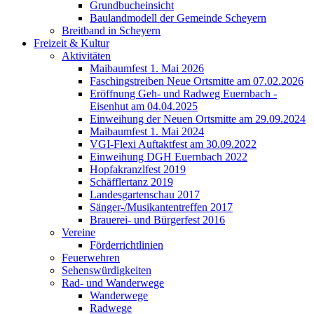
Grundbucheinsicht
Baulandmodell der Gemeinde Scheyern
Breitband in Scheyern
Freizeit & Kultur
Aktivitäten
Maibaumfest 1. Mai 2026
Faschingstreiben Neue Ortsmitte am 07.02.2026
Eröffnung Geh- und Radweg Euernbach -
Eisenhut am 04.04.2025
Einweihung der Neuen Ortsmitte am 29.09.2024
Maibaumfest 1. Mai 2024
VGI-Flexi Auftaktfest am 30.09.2022
Einweihung DGH Euernbach 2022
Hopfakranzlfest 2019
Schäfflertanz 2019
Landesgartenschau 2017
Sänger-/Musikantentreffen 2017
Brauerei- und Bürgerfest 2016
Vereine
Förderrichtlinien
Feuerwehren
Sehenswürdigkeiten
Rad- und Wanderwege
Wanderwege
Radwege