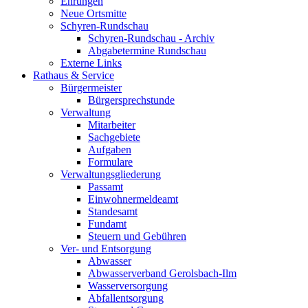
Ehrungen
Neue Ortsmitte
Schyren-Rundschau
Schyren-Rundschau - Archiv
Abgabetermine Rundschau
Externe Links
Rathaus & Service
Bürgermeister
Bürgersprechstunde
Verwaltung
Mitarbeiter
Sachgebiete
Aufgaben
Formulare
Verwaltungsgliederung
Passamt
Einwohnermeldeamt
Standesamt
Fundamt
Steuern und Gebühren
Ver- und Entsorgung
Abwasser
Abwasserverband Gerolsbach-Ilm
Wasserversorgung
Abfallentsorgung