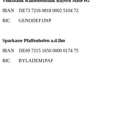
Volksbank Raiffeisenbank Bayern Mitte eG
IBAN DE73 7216 0818 0002 5104 72
BIC GENODEF1INP
Sparkasse Pfaffenhofen a.d.Ilm
IBAN DE69 7215 1650 0000 0174 75
BIC BYLADEM1PAF