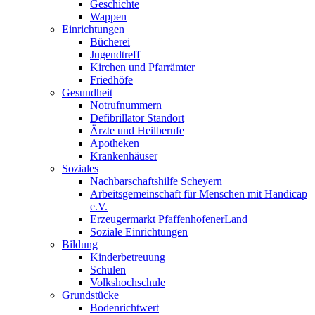
Geschichte
Wappen
Einrichtungen
Bücherei
Jugendtreff
Kirchen und Pfarrämter
Friedhöfe
Gesundheit
Notrufnummern
Defibrillator Standort
Ärzte und Heilberufe
Apotheken
Krankenhäuser
Soziales
Nachbarschaftshilfe Scheyern
Arbeitsgemeinschaft für Menschen mit Handicap
e.V.
Erzeugermarkt PfaffenhofenerLand
Soziale Einrichtungen
Bildung
Kinderbetreuung
Schulen
Volkshochschule
Grundstücke
Bodenrichtwert