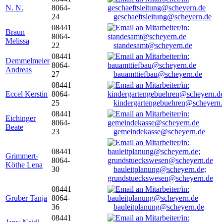
N. N.
8064-
24
geschaeftsleitung@scheyern.de
08441
Braun
8064-
Melissa
22
standesamt@scheyern.de
08441
Demmelmeier
8064-
Andreas
27
bauamttiefbau@scheyern.de
08441
Eccel Kerstin
8064-
25
kindergartengebuehren@scheyern
08441
Eichinger
8064-
Beate
23
gemeindekasse@scheyern.de
08441
Grimmert-
8064-
Köthe Lena
30
bauleitplanung@scheyern.de;
grundstueckswesen@scheyern.de
08441
Gruber Tanja
8064-
36
bauleitplanung@scheyern.de
08441