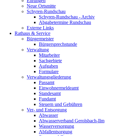
Ehrungen
Neue Ortsmitte
Schyren-Rundschau
Schyren-Rundschau - Archiv
Abgabetermine Rundschau
Externe Links
Rathaus & Service
Bürgermeister
Bürgersprechstunde
Verwaltung
Mitarbeiter
Sachgebiete
Aufgaben
Formulare
Verwaltungsgliederung
Passamt
Einwohnermeldeamt
Standesamt
Fundamt
Steuern und Gebühren
Ver- und Entsorgung
Abwasser
Abwasserverband Gerolsbach-Ilm
Wasserversorgung
Abfallentsorgung