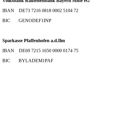
Volksbank Raiffeisenbank Bayern Mitte eG
IBAN DE73 7216 0818 0002 5104 72
BIC GENODEF1INP
Sparkasse Pfaffenhofen a.d.Ilm
IBAN DE69 7215 1650 0000 0174 75
BIC BYLADEM1PAF