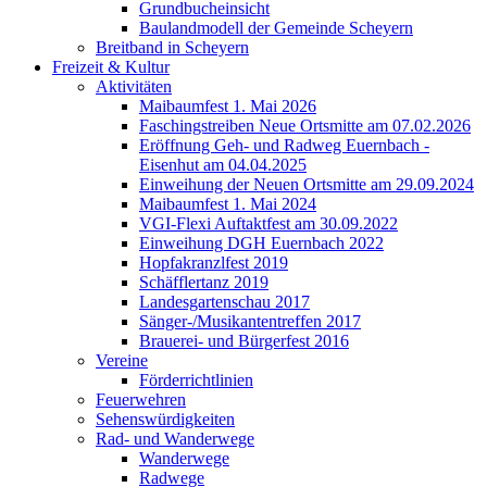
Grundbucheinsicht
Baulandmodell der Gemeinde Scheyern
Breitband in Scheyern
Freizeit & Kultur
Aktivitäten
Maibaumfest 1. Mai 2026
Faschingstreiben Neue Ortsmitte am 07.02.2026
Eröffnung Geh- und Radweg Euernbach -
Eisenhut am 04.04.2025
Einweihung der Neuen Ortsmitte am 29.09.2024
Maibaumfest 1. Mai 2024
VGI-Flexi Auftaktfest am 30.09.2022
Einweihung DGH Euernbach 2022
Hopfakranzlfest 2019
Schäfflertanz 2019
Landesgartenschau 2017
Sänger-/Musikantentreffen 2017
Brauerei- und Bürgerfest 2016
Vereine
Förderrichtlinien
Feuerwehren
Sehenswürdigkeiten
Rad- und Wanderwege
Wanderwege
Radwege