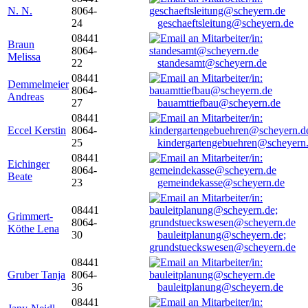
N. N.
8064-
24
geschaeftsleitung@scheyern.de
08441
Braun
8064-
Melissa
22
standesamt@scheyern.de
08441
Demmelmeier
8064-
Andreas
27
bauamttiefbau@scheyern.de
08441
Eccel Kerstin
8064-
25
kindergartengebuehren@scheyern
08441
Eichinger
8064-
Beate
23
gemeindekasse@scheyern.de
08441
Grimmert-
8064-
Köthe Lena
30
bauleitplanung@scheyern.de;
grundstueckswesen@scheyern.de
08441
Gruber Tanja
8064-
36
bauleitplanung@scheyern.de
08441