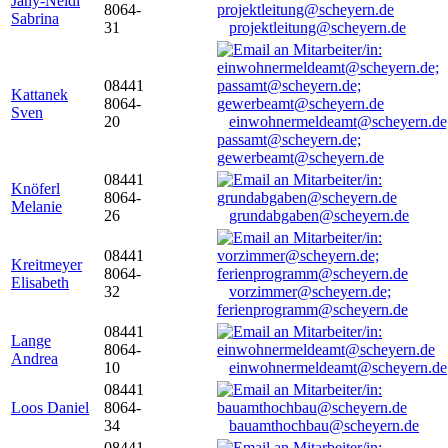
Jany-Neidl
8064-
Sabrina
31
projektleitung@scheyern.de
08441
Kattanek
8064-
Sven
20
einwohnermeldeamt@scheyern.de
passamt@scheyern.de;
gewerbeamt@scheyern.de
08441
Knöferl
8064-
Melanie
26
grundabgaben@scheyern.de
08441
Kreitmeyer
8064-
Elisabeth
32
vorzimmer@scheyern.de;
ferienprogramm@scheyern.de
08441
Lange
8064-
Andrea
10
einwohnermeldeamt@scheyern.de
08441
Loos Daniel
8064-
34
bauamthochbau@scheyern.de
08441