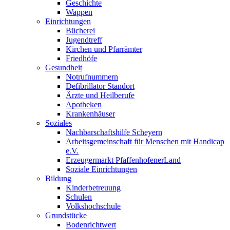
Geschichte
Wappen
Einrichtungen
Bücherei
Jugendtreff
Kirchen und Pfarrämter
Friedhöfe
Gesundheit
Notrufnummern
Defibrillator Standort
Ärzte und Heilberufe
Apotheken
Krankenhäuser
Soziales
Nachbarschaftshilfe Scheyern
Arbeitsgemeinschaft für Menschen mit Handicap
e.V.
Erzeugermarkt PfaffenhofenerLand
Soziale Einrichtungen
Bildung
Kinderbetreuung
Schulen
Volkshochschule
Grundstücke
Bodenrichtwert