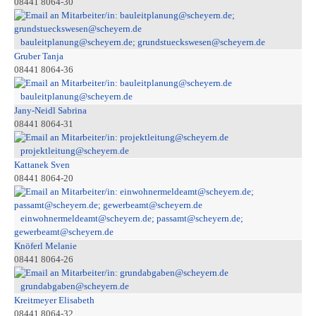
08441 8064-30
bauleitplanung@scheyern.de; grundstueckswesen@scheyern.de
Gruber Tanja
08441 8064-36
bauleitplanung@scheyern.de
Jany-Neidl Sabrina
08441 8064-31
projektleitung@scheyern.de
Kattanek Sven
08441 8064-20
einwohnermeldeamt@scheyern.de; passamt@scheyern.de;
gewerbeamt@scheyern.de
Knöferl Melanie
08441 8064-26
grundabgaben@scheyern.de
Kreitmeyer Elisabeth
08441 8064-32