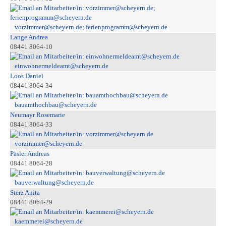
vorzimmer@scheyern.de; ferienprogramm@scheyern.de
Lange Andrea
08441 8064-10
einwohnermeldeamt@scheyern.de
Loos Daniel
08441 8064-34
bauamthochbau@scheyern.de
Neumayr Rosemarie
08441 8064-33
vorzimmer@scheyern.de
Päsler Andreas
08441 8064-28
bauverwaltung@scheyern.de
Sterz Anita
08441 8064-29
kaemmerei@scheyern.de