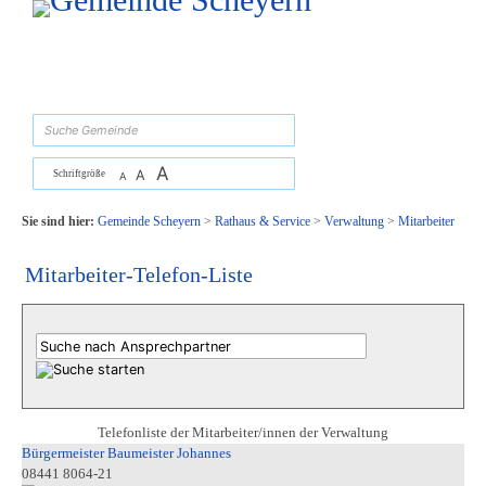
Zum Inhalt
,
zur Navigation
oder
zur Startseite
springen.
suchen
A
A
Schriftgröße
A
Sie sind hier:
Gemeinde Scheyern
>
Rathaus & Service
>
Verwaltung
>
Mitarbeiter
Mitarbeiter-Telefon-Liste
Telefonliste der Mitarbeiter/innen der Verwaltung
Bürgermeister Baumeister Johannes
08441 8064-21