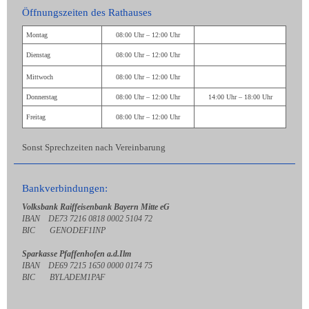
Öffnungszeiten des Rathauses
Montag
08:00 Uhr – 12:00 Uhr
Dienstag
08:00 Uhr – 12:00 Uhr
Mittwoch
08:00 Uhr – 12:00 Uhr
Donnerstag
08:00 Uhr – 12:00 Uhr
14:00 Uhr – 18:00 Uhr
Freitag
08:00 Uhr – 12:00 Uhr
Sonst Sprechzeiten nach Vereinbarung
Bankverbindungen:
Volksbank Raiffeisenbank Bayern Mitte eG
IBAN DE73 7216 0818 0002 5104 72
BIC GENODEF1INP
Sparkasse Pfaffenhofen a.d.Ilm
IBAN DE69 7215 1650 0000 0174 75
BIC BYLADEM1PAF