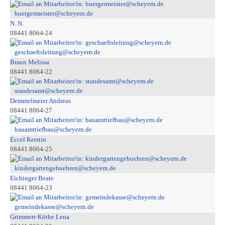
buergermeister@scheyern.de
N. N.
08441 8064-24
geschaeftsleitung@scheyern.de
Braun Melissa
08441 8064-22
standesamt@scheyern.de
Demmelmeier Andreas
08441 8064-27
bauamttiefbau@scheyern.de
Eccel Kerstin
08441 8064-25
kindergartengebuehren@scheyern.de
Eichinger Beate
08441 8064-23
gemeindekasse@scheyern.de
Grimmert-Köthe Lena