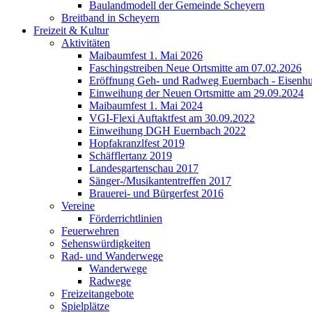
Baulandmodell der Gemeinde Scheyern
Breitband in Scheyern
Freizeit & Kultur
Aktivitäten
Maibaumfest 1. Mai 2026
Faschingstreiben Neue Ortsmitte am 07.02.2026
Eröffnung Geh- und Radweg Euernbach - Eisenhu
Einweihung der Neuen Ortsmitte am 29.09.2024
Maibaumfest 1. Mai 2024
VGI-Flexi Auftaktfest am 30.09.2022
Einweihung DGH Euernbach 2022
Hopfakranzlfest 2019
Schäfflertanz 2019
Landesgartenschau 2017
Sänger-/Musikantentreffen 2017
Brauerei- und Bürgerfest 2016
Vereine
Förderrichtlinien
Feuerwehren
Sehenswürdigkeiten
Rad- und Wanderwege
Wanderwege
Radwege
Freizeitangebote
Spielplätze