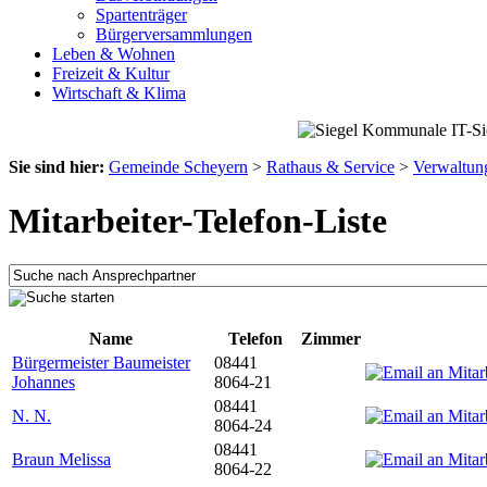
Spartenträger
Bürgerversammlungen
Leben & Wohnen
Freizeit & Kultur
Wirtschaft & Klima
Sie sind hier:
Gemeinde Scheyern
>
Rathaus & Service
>
Verwaltun
Mitarbeiter-Telefon-Liste
Name
Telefon
Zimmer
Bürgermeister Baumeister
08441
Johannes
8064-21
08441
N. N.
8064-24
08441
Braun Melissa
8064-22