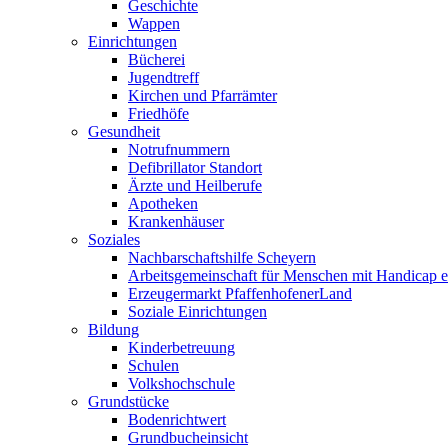
Geschichte
Wappen
Einrichtungen
Bücherei
Jugendtreff
Kirchen und Pfarrämter
Friedhöfe
Gesundheit
Notrufnummern
Defibrillator Standort
Ärzte und Heilberufe
Apotheken
Krankenhäuser
Soziales
Nachbarschaftshilfe Scheyern
Arbeitsgemeinschaft für Menschen mit Handicap e
Erzeugermarkt PfaffenhofenerLand
Soziale Einrichtungen
Bildung
Kinderbetreuung
Schulen
Volkshochschule
Grundstücke
Bodenrichtwert
Grundbucheinsicht