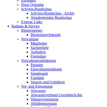
Ehrungen
Neue Ortsmitte
Schyren-Rundschau
Schyren-Rundschau - Archiv
Abgabetermine Rundschau
Externe Links
Rathaus & Service
Bürgermeister
Bürgersprechstunde
Verwaltung
Mitarbeiter
Sachgebiete
Aufgaben
Formulare
Verwaltungsgliederung
Passamt
Einwohnermeldeamt
Standesamt
Fundamt
Steuern und Gebühren
Ver- und Entsorgung
Abwasser
Abwasserverband Gerolsbach-Ilm
Wasserversorgung
Abfallentsorgung