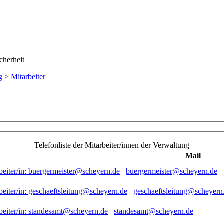
g
>
Mitarbeiter
Telefonliste der Mitarbeiter/innen der Verwaltung
Mail
buergermeister@scheyern.de
geschaeftsleitung@scheyern
standesamt@scheyern.de