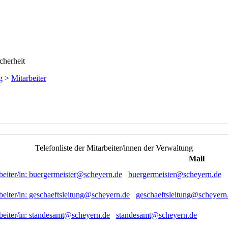
g
>
Mitarbeiter
Telefonliste der Mitarbeiter/innen der Verwaltung
Mail
buergermeister@scheyern.de
geschaeftsleitung@scheyern
standesamt@scheyern.de