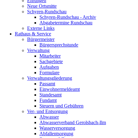
Ehrungen
Neue Ortsmitte
Schyren-Rundschau
Schyren-Rundschau - Archiv
Abgabetermine Rundschau
Externe Links
Rathaus & Service
Bürgermeister
Bürgersprechstunde
Verwaltung
Mitarbeiter
Sachgebiete
Aufgaben
Formulare
Verwaltungsgliederung
Passamt
Einwohnermeldeamt
Standesamt
Fundamt
Steuern und Gebühren
Ver- und Entsorgung
Abwasser
Abwasserverband Gerolsbach-Ilm
Wasserversorgung
Abfallentsorgung