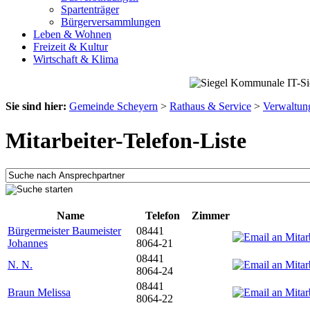
Spartenträger
Bürgerversammlungen
Leben & Wohnen
Freizeit & Kultur
Wirtschaft & Klima
Sie sind hier:
Gemeinde Scheyern
>
Rathaus & Service
>
Verwaltun
Mitarbeiter-Telefon-Liste
Name
Telefon
Zimmer
Bürgermeister Baumeister
08441
Johannes
8064-21
08441
N. N.
8064-24
08441
Braun Melissa
8064-22