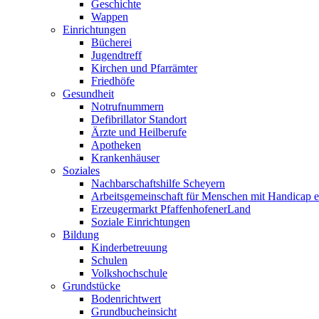
Geschichte
Wappen
Einrichtungen
Bücherei
Jugendtreff
Kirchen und Pfarrämter
Friedhöfe
Gesundheit
Notrufnummern
Defibrillator Standort
Ärzte und Heilberufe
Apotheken
Krankenhäuser
Soziales
Nachbarschaftshilfe Scheyern
Arbeitsgemeinschaft für Menschen mit Handicap e
Erzeugermarkt PfaffenhofenerLand
Soziale Einrichtungen
Bildung
Kinderbetreuung
Schulen
Volkshochschule
Grundstücke
Bodenrichtwert
Grundbucheinsicht