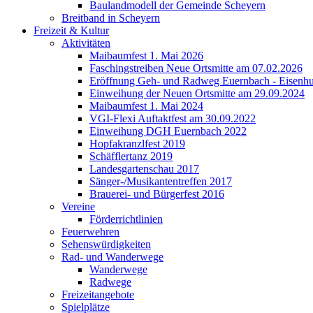
Baulandmodell der Gemeinde Scheyern
Breitband in Scheyern
Freizeit & Kultur
Aktivitäten
Maibaumfest 1. Mai 2026
Faschingstreiben Neue Ortsmitte am 07.02.2026
Eröffnung Geh- und Radweg Euernbach - Eisenhu
Einweihung der Neuen Ortsmitte am 29.09.2024
Maibaumfest 1. Mai 2024
VGI-Flexi Auftaktfest am 30.09.2022
Einweihung DGH Euernbach 2022
Hopfakranzlfest 2019
Schäfflertanz 2019
Landesgartenschau 2017
Sänger-/Musikantentreffen 2017
Brauerei- und Bürgerfest 2016
Vereine
Förderrichtlinien
Feuerwehren
Sehenswürdigkeiten
Rad- und Wanderwege
Wanderwege
Radwege
Freizeitangebote
Spielplätze