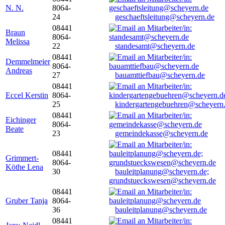
N. N.
8064-
24
geschaeftsleitung@scheyern.de
08441
Braun
8064-
Melissa
22
standesamt@scheyern.de
08441
Demmelmeier
8064-
Andreas
27
bauamttiefbau@scheyern.de
08441
Eccel Kerstin
8064-
25
kindergartengebuehren@scheyern
08441
Eichinger
8064-
Beate
23
gemeindekasse@scheyern.de
08441
Grimmert-
8064-
Köthe Lena
30
bauleitplanung@scheyern.de;
grundstueckswesen@scheyern.de
08441
Gruber Tanja
8064-
36
bauleitplanung@scheyern.de
08441