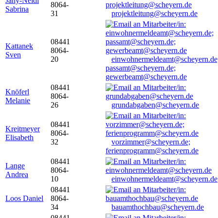
Jany-Neidl
8064-
Sabrina
31
projektleitung@scheyern.de
08441
Kattanek
8064-
Sven
20
einwohnermeldeamt@scheyern.de
passamt@scheyern.de;
gewerbeamt@scheyern.de
08441
Knöferl
8064-
Melanie
26
grundabgaben@scheyern.de
08441
Kreitmeyer
8064-
Elisabeth
32
vorzimmer@scheyern.de;
ferienprogramm@scheyern.de
08441
Lange
8064-
Andrea
10
einwohnermeldeamt@scheyern.de
08441
Loos Daniel
8064-
34
bauamthochbau@scheyern.de
08441