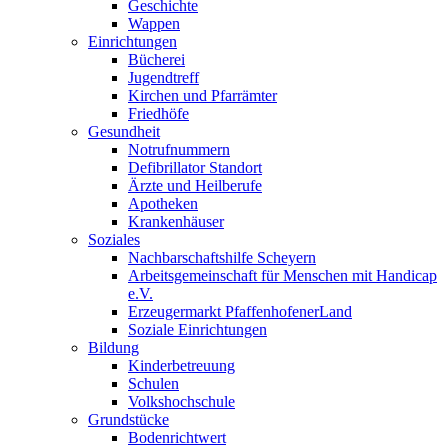
Geschichte
Wappen
Einrichtungen
Bücherei
Jugendtreff
Kirchen und Pfarrämter
Friedhöfe
Gesundheit
Notrufnummern
Defibrillator Standort
Ärzte und Heilberufe
Apotheken
Krankenhäuser
Soziales
Nachbarschaftshilfe Scheyern
Arbeitsgemeinschaft für Menschen mit Handicap
e.V.
Erzeugermarkt PfaffenhofenerLand
Soziale Einrichtungen
Bildung
Kinderbetreuung
Schulen
Volkshochschule
Grundstücke
Bodenrichtwert