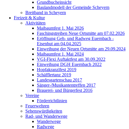
Grundbucheinsicht
Baulandmodell der Gemeinde Scheyern
Breitband in Scheyern
Freizeit & Kultur
Aktivitäten
Maibaumfest 1. Mai 2026
Faschingstreiben Neue Ortsmitte am 07.02.2026
Eröffnung Geh- und Radweg Euernbach -
Eisenhut am 04.04.2025
Einweihung der Neuen Ortsmitte am 29.09.2024
Maibaumfest 1. Mai 2024
VGI-Flexi Auftaktfest am 30.09.2022
Einweihung DGH Euernbach 2022
Hopfakranzlfest 2019
Schäfflertanz 2019
Landesgartenschau 2017
Sänger-/Musikantentreffen 2017
Brauerei- und Bürgerfest 2016
Vereine
Förderrichtlinien
Feuerwehren
Sehenswürdigkeiten
Rad- und Wanderwege
Wanderwege
Radwege