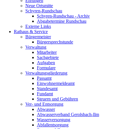
Ehrungen
Neue Ortsmitte
Schyren-Rundschau
Schyren-Rundschau - Archiv
Abgabetermine Rundschau
Externe Links
Rathaus & Service
Bürgermeister
Bürgersprechstunde
Verwaltung
Mitarbeiter
Sachgebiete
Aufgaben
Formulare
Verwaltungsgliederung
Passamt
Einwohnermeldeamt
Standesamt
Fundamt
Steuern und Gebühren
Ver- und Entsorgung
Abwasser
Abwasserverband Gerolsbach-Ilm
Wasserversorgung
Abfallentsorgung