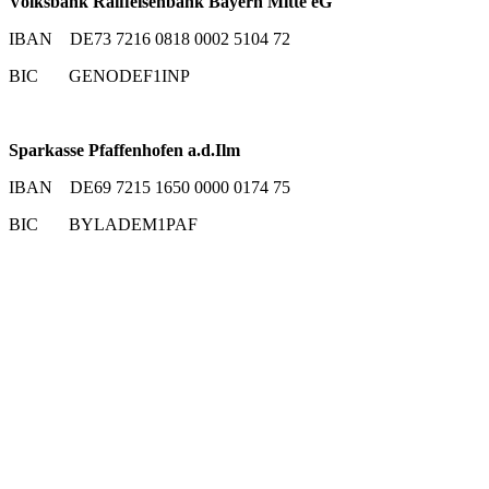
Volksbank Raiffeisenbank Bayern Mitte eG
IBAN DE73 7216 0818 0002 5104 72
BIC GENODEF1INP
Sparkasse Pfaffenhofen a.d.Ilm
IBAN DE69 7215 1650 0000 0174 75
BIC BYLADEM1PAF