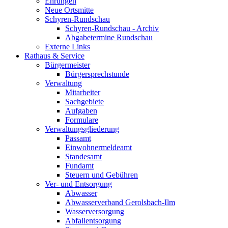
Ehrungen
Neue Ortsmitte
Schyren-Rundschau
Schyren-Rundschau - Archiv
Abgabetermine Rundschau
Externe Links
Rathaus & Service
Bürgermeister
Bürgersprechstunde
Verwaltung
Mitarbeiter
Sachgebiete
Aufgaben
Formulare
Verwaltungsgliederung
Passamt
Einwohnermeldeamt
Standesamt
Fundamt
Steuern und Gebühren
Ver- und Entsorgung
Abwasser
Abwasserverband Gerolsbach-Ilm
Wasserversorgung
Abfallentsorgung