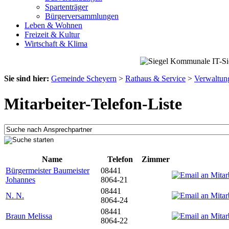
Spartenträger
Bürgerversammlungen
Leben & Wohnen
Freizeit & Kultur
Wirtschaft & Klima
Sie sind hier:
Gemeinde Scheyern
>
Rathaus & Service
>
Verwaltun
Mitarbeiter-Telefon-Liste
Name
Telefon
Zimmer
Bürgermeister Baumeister
08441
Johannes
8064-21
08441
N. N.
8064-24
08441
Braun Melissa
8064-22