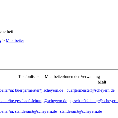
g
>
Mitarbeiter
Telefonliste der Mitarbeiter/innen der Verwaltung
Mail
buergermeister@scheyern.de
geschaeftsleitung@scheyern
standesamt@scheyern.de