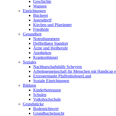
Geschichte
Wappen
Einrichtungen
Bücherei
Jugendtreff
Kirchen und Pfarrämter
Friedhöfe
Gesundheit
Notrufnummern
Defibrillator Standort
Ärzte und Heilberufe
Apotheken
Krankenhäuser
Soziales
Nachbarschaftshilfe Scheyern
Arbeitsgemeinschaft für Menschen mit Handicap e
Erzeugermarkt PfaffenhofenerLand
Soziale Einrichtungen
Bildung
Kinderbetreuung
Schulen
Volkshochschule
Grundstücke
Bodenrichtwert
Grundbucheinsicht