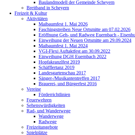
Baulandmodell der Gemeinde Scheyern
Breitband in Scheyern
Freizeit & Kultur
Aktivitäten
Maibaumfest 1. Mai 2026
Faschingstreiben Neue Ortsmitte am 07.02.2026
Eröffnung Geh- und Radweg Euernbach - Eisenhu
Einweihung der Neuen Ortsmitte am 29.09.2024
Maibaumfest 1. Mai 2024
VGI-Flexi Auftaktfest am 30.09.2022
Einweihung DGH Euernbach 2022
Hopfakranzlfest 2019
Schäfflertanz 2019
Landesgartenschau 2017
Sänger-/Musikantentreffen 2017
Brauerei- und Bürgerfest 2016
Vereine
Förderrichtlinien
Feuerwehren
Sehenswürdigkeiten
Rad- und Wanderwege
Wanderwege
Radwege
Freizeitangebote
Spielplätze